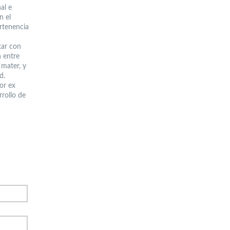
al e
n el
rtenencia
tar con
n entre
 mater, y
d.
or ex
rrollo de