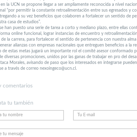
en la UCN se propone llegar a ser ampliamente reconocida a nivel nacion
nal “por permitir la constante retroalimentación entre sus egresados y co
tregando a su vez beneficios que colaboren a fortalecer un sentido de pe
tra casa de estudios”.
 se han puesto una serie de tarea a corto y mediano plazo, entre ellas con
forma online funcional, lograr instancias de encuentro y retroalimentació
de la carrera, para fortalecer el sentido de pertenencia con nuestra alma
enerar alianzas con empresas nacionales que entreguen beneficios a la re
ro de estas metas jugará un importante rol el comité asesor conformado p
e diversas promociones, unidos por las ganas de trabajar en pro del desa
estaca Morales, avisando de paso que los interesados en integrarse pueden
se a través de correo nexoingeco@ucn.cl.
 comentarios
ta tu también