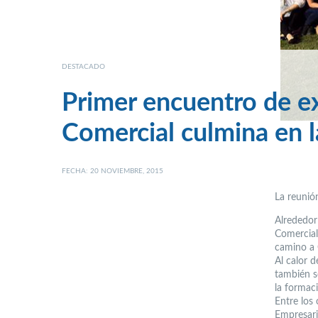
DESTACADO
Primer encuentro de e
Comercial culmina en l
FECHA: 20 NOVIEMBRE, 2015
La reunió
Alrededor
Comercial
camino a 
Al calor 
también s
la formac
Entre los 
Empresari