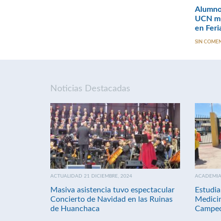
Alumnos
UCN mu
en Fer
SIN COME
Noticias Destacadas
ACTUALIDAD 21 DICIEMBRE, 2024
ACADEMIA 
Masiva asistencia tuvo espectacular
Estudia
Concierto de Navidad en las Ruinas
Medici
de Huanchaca
Campeo