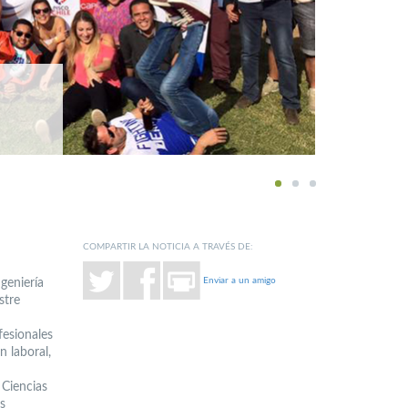
1
2
3
COMPARTIR LA NOTICIA A TRAVÉS DE:
Enviar a un amigo
geniería
stre
fesionales
n laboral,
 Ciencias
s