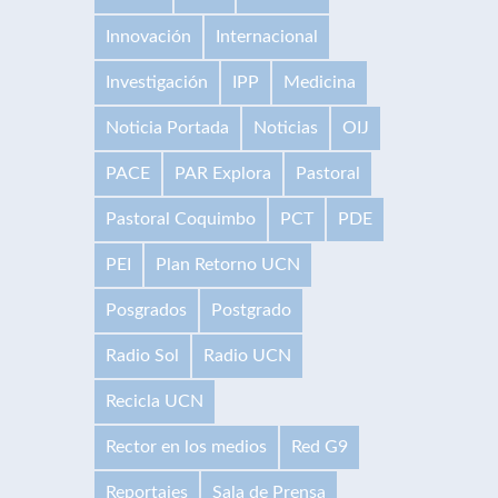
Innovación
Internacional
Investigación
IPP
Medicina
Noticia Portada
Noticias
OIJ
PACE
PAR Explora
Pastoral
Pastoral Coquimbo
PCT
PDE
PEI
Plan Retorno UCN
Posgrados
Postgrado
Radio Sol
Radio UCN
Recicla UCN
Rector en los medios
Red G9
Reportajes
Sala de Prensa