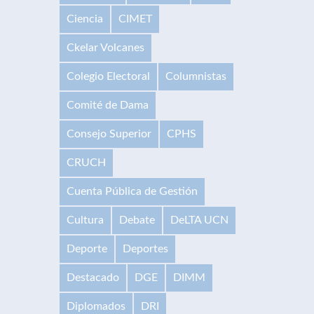
Ciencia
CIMET
Ckelar Volcanes
Colegio Electoral
Columnistas
Comité de Dama
Consejo Superior
CPHS
CRUCH
Cuenta Pública de Gestión
Cultura
Debate
DeLTA UCN
Deporte
Deportes
Destacado
DGE
DIMM
Diplomados
DRI