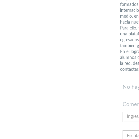
formados 
internacio
medio, en
hacia nues
Para ello,
una plata
egresados 
también g
En el log
alumnos d
la red, d
contactar
No hay
Comen