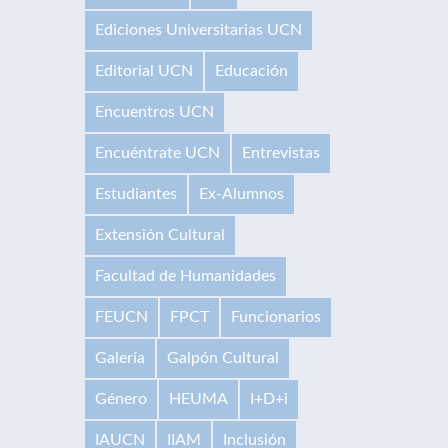
Ediciones Universitarias UCN
Editorial UCN
Educación
Encuentros UCN
Encuéntrate UCN
Entrevistas
Estudiantes
Ex-Alumnos
Extensión Cultural
Facultad de Humanidades
FEUCN
FPCT
Funcionarios
Galería
Galpón Cultural
Género
HEUMA
I+D+i
IAUCN
IIAM
Inclusión