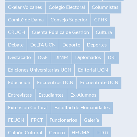
Ckelar Volcanes
Colegio Electoral
Columnistas
Comité de Dama
Consejo Superior
CPHS
CRUCH
Cuenta Pública de Gestión
Cultura
Debate
DeLTA UCN
Deporte
Deportes
Destacado
DGE
DIMM
Diplomados
DRI
Ediciones Universitarias UCN
Editorial UCN
Educación
Encuentros UCN
Encuéntrate UCN
Entrevistas
Estudiantes
Ex-Alumnos
Extensión Cultural
Facultad de Humanidades
FEUCN
FPCT
Funcionarios
Galería
Galpón Cultural
Género
HEUMA
I+D+i