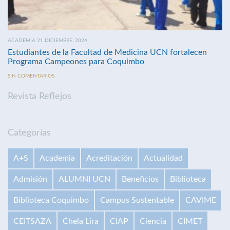
ACADEMIA 21 DICIEMBRE, 2024
Estudiantes de la Facultad de Medicina UCN fortalecen
Programa Campeones para Coquimbo
SIN COMENTARIOS
Revista Reflejos
Categorías
A+S
Academia
Acreditación
Actualidad
Admisión
ALUMNI UCN
Beneficios
Biblioteca
Biblioteca Coquimbo
Campus Sustentable
CAVIME
CEITSAZA
Chela Lira
CIAP
Ciencia
CIMET