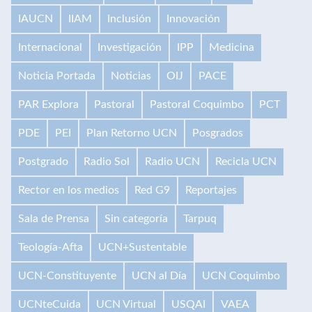
IAUCN
IIAM
Inclusión
Innovación
Internacional
Investigación
IPP
Medicina
Noticia Portada
Noticias
OIJ
PACE
PAR Explora
Pastoral
Pastoral Coquimbo
PCT
PDE
PEI
Plan Retorno UCN
Posgrados
Postgrado
Radio Sol
Radio UCN
Recicla UCN
Rector en los medios
Red G9
Reportajes
Sala de Prensa
Sin categoría
Tarpuq
Teología-Afta
UCN+Sustentable
UCN-Constituyente
UCN al Día
UCN Coquimbo
UCNteCuida
UCN Virtual
USQAI
VAEA