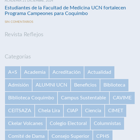
ACADEMIA 21 DICIEMBRE, 2024
Estudiantes de la Facultad de Medicina UCN fortalecen
Programa Campeones para Coquimbo
SIN COMENTARIOS
Revista Reflejos
Categorías
A+S
Academia
Acreditación
Actualidad
Admisión
ALUMNI UCN
Beneficios
Biblioteca
Biblioteca Coquimbo
Campus Sustentable
CAVIME
CEITSAZA
Chela Lira
CIAP
Ciencia
CIMET
Ckelar Volcanes
Colegio Electoral
Columnistas
Comité de Dama
Consejo Superior
CPHS