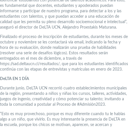
identificar estudiantes con potencial de talentos académicos. Para esto,
es fundamental que docentes, estudiantes y apoderados puedan
informarse y participar de nuestro programa, para detectar a los y las
estudiantes con talentos, y que puedan acceder a una educación de
calidad que les permita su pleno desarrollo socioemocional e intelectual”,
aseguró el director de DeLTA UCN, Alejandro Proestakis Maturana.
Finalizado el proceso de inscripción de estudiantes, durante los meses de
octubre y noviembre se les contactará vía email, indicando la fecha y
hora de su evaluación, donde realizarán una prueba de habilidades
(resolver una serie de desafíos lógicos). Estos resultados serán
entregados en el mes de diciembre, a través de
https://sad.deltaucn.cl/resultados/, que para los estudiantes identificados
continúa con las etapas de entrevistas y matrículas en enero de 2023.
DeLTA EN 1 DÍA
Durante junio, DeLTA UCN recorrió cuatro establecimientos municipales
de la región, presentando a niños y niñas los cursos, talleres, actividades,
juegos de ingenio, creatividad y cómo potenciar su talento; invitando a
toda la comunidad a postular al Proceso de #Admisión2023.
“Esto es muy provechoso, porque es muy diferente cuando tu le hablas
algo a un niño, que vivirlo. Es muy interesante la presencia de DeLTA en
la escuela, porque los chicos se motivan, aparecen, se acercan y