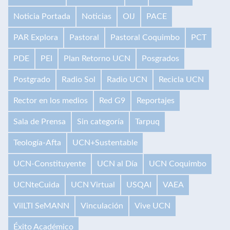
Noticia Portada
Noticias
OIJ
PACE
PAR Explora
Pastoral
Pastoral Coquimbo
PCT
PDE
PEI
Plan Retorno UCN
Posgrados
Postgrado
Radio Sol
Radio UCN
Recicla UCN
Rector en los medios
Red G9
Reportajes
Sala de Prensa
Sin categoría
Tarpuq
Teología-Afta
UCN+Sustentable
UCN-Constituyente
UCN al Día
UCN Coquimbo
UCNteCuida
UCN Virtual
USQAI
VAEA
VilLTI SeMANN
Vinculación
Vive UCN
Éxito Académico