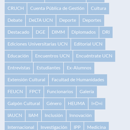
CRUCH
Cuenta Pública de Gestión
Cultura
Debate
DeLTA UCN
Deporte
Deportes
Destacado
DGE
DIMM
Diplomados
DRI
Ediciones Universitarias UCN
Editorial UCN
Educación
Encuentros UCN
Encuéntrate UCN
Entrevistas
Estudiantes
Ex-Alumnos
Extensión Cultural
Facultad de Humanidades
FEUCN
FPCT
Funcionarios
Galería
Galpón Cultural
Género
HEUMA
I+D+i
IAUCN
IIAM
Inclusión
Innovación
Internacional
Investigación
IPP
Medicina