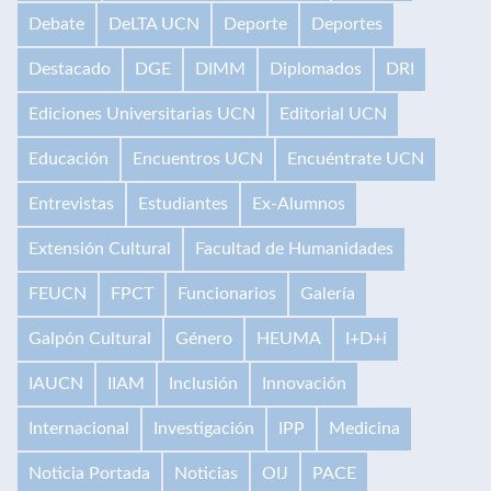
Debate
DeLTA UCN
Deporte
Deportes
Destacado
DGE
DIMM
Diplomados
DRI
Ediciones Universitarias UCN
Editorial UCN
Educación
Encuentros UCN
Encuéntrate UCN
Entrevistas
Estudiantes
Ex-Alumnos
Extensión Cultural
Facultad de Humanidades
FEUCN
FPCT
Funcionarios
Galería
Galpón Cultural
Género
HEUMA
I+D+i
IAUCN
IIAM
Inclusión
Innovación
Internacional
Investigación
IPP
Medicina
Noticia Portada
Noticias
OIJ
PACE