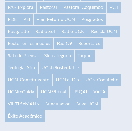
PAR Explora
Pastoral
Pastoral Coquimbo
PCT
PDE
PEI
Plan Retorno UCN
Posgrados
Postgrado
Radio Sol
Radio UCN
Recicla UCN
Rector en los medios
Red G9
Reportajes
Sala de Prensa
Sin categoría
Tarpuq
Teología-Afta
UCN+Sustentable
UCN-Constituyente
UCN al Día
UCN Coquimbo
UCNteCuida
UCN Virtual
USQAI
VAEA
VilLTI SeMANN
Vinculación
Vive UCN
Éxito Académico