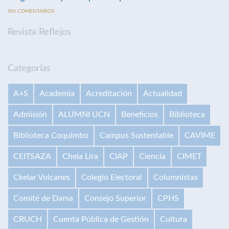
SIN COMENTARIOS
Revista Reflejos
Categorías
A+S
Academia
Acreditación
Actualidad
Admisión
ALUMNI UCN
Beneficios
Biblioteca
Biblioteca Coquimbo
Campus Sustentable
CAVIME
CEITSAZA
Chela Lira
CIAP
Ciencia
CIMET
Ckelar Volcanes
Colegio Electoral
Columnistas
Comité de Dama
Consejo Superior
CPHS
CRUCH
Cuenta Pública de Gestión
Cultura