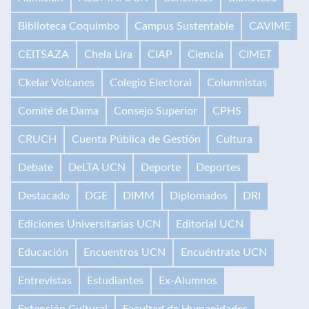
Biblioteca Coquimbo
Campus Sustentable
CAVIME
CEITSAZA
Chela Lira
CIAP
Ciencia
CIMET
Ckelar Volcanes
Colegio Electoral
Columnistas
Comité de Dama
Consejo Superior
CPHS
CRUCH
Cuenta Pública de Gestión
Cultura
Debate
DeLTA UCN
Deporte
Deportes
Destacado
DGE
DIMM
Diplomados
DRI
Ediciones Universitarias UCN
Editorial UCN
Educación
Encuentros UCN
Encuéntrate UCN
Entrevistas
Estudiantes
Ex-Alumnos
Extensión Cultural
Facultad de Humanidades