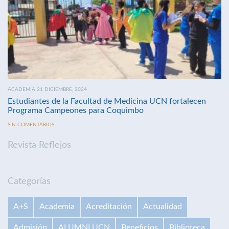
ACADEMIA 21 DICIEMBRE, 2024
Estudiantes de la Facultad de Medicina UCN fortalecen
Programa Campeones para Coquimbo
SIN COMENTARIOS
Revista Reflejos
Categorías
A+S
Academia
Acreditación
Actualidad
Admisión
ALUMNI UCN
Beneficios
Biblioteca