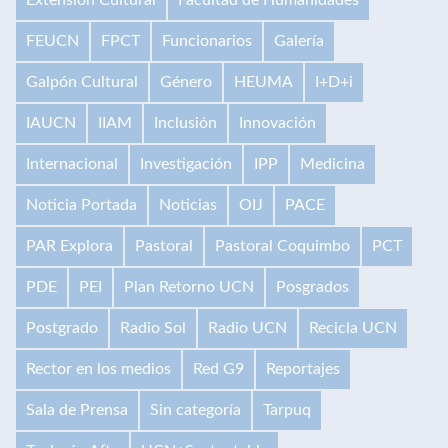
FEUCN
FPCT
Funcionarios
Galería
Galpón Cultural
Género
HEUMA
I+D+i
IAUCN
IIAM
Inclusión
Innovación
Internacional
Investigación
IPP
Medicina
Noticia Portada
Noticias
OIJ
PACE
PAR Explora
Pastoral
Pastoral Coquimbo
PCT
PDE
PEI
Plan Retorno UCN
Posgrados
Postgrado
Radio Sol
Radio UCN
Recicla UCN
Rector en los medios
Red G9
Reportajes
Sala de Prensa
Sin categoría
Tarpuq