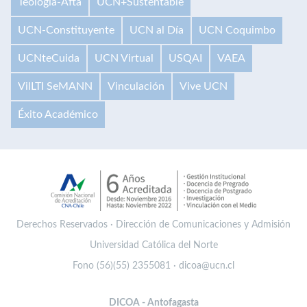
Teología-Afta
UCN+Sustentable
UCN-Constituyente
UCN al Día
UCN Coquimbo
UCNteCuida
UCN Virtual
USQAI
VAEA
VilLTI SeMANN
Vinculación
Vive UCN
Éxito Académico
Derechos Reservados · Dirección de Comunicaciones y Admisión
Universidad Católica del Norte
Fono (56)(55) 2355081 · dicoa@ucn.cl
DICOA - Antofagasta