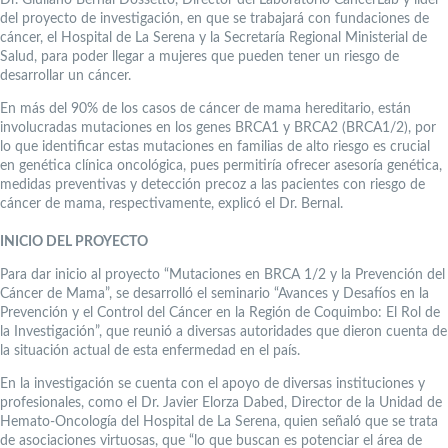
Dr. Giuliano Bernal Dossetto, Director del Laboratorio CáncerLab y líder
del proyecto de investigación, en que se trabajará con fundaciones de
cáncer, el Hospital de La Serena y la Secretaría Regional Ministerial de
Salud, para poder llegar a mujeres que pueden tener un riesgo de
desarrollar un cáncer.
En más del 90% de los casos de cáncer de mama hereditario, están
involucradas mutaciones en los genes BRCA1 y BRCA2 (BRCA1/2), por
lo que identificar estas mutaciones en familias de alto riesgo es crucial
en genética clínica oncológica, pues permitiría ofrecer asesoría genética,
medidas preventivas y detección precoz a las pacientes con riesgo de
cáncer de mama, respectivamente, explicó el Dr. Bernal.
INICIO DEL PROYECTO
Para dar inicio al proyecto “Mutaciones en BRCA 1/2 y la Prevención del
Cáncer de Mama”, se desarrolló el seminario “Avances y Desafíos en la
Prevención y el Control del Cáncer en la Región de Coquimbo: El Rol de
la Investigación”, que reunió a diversas autoridades que dieron cuenta de
la situación actual de esta enfermedad en el país.
En la investigación se cuenta con el apoyo de diversas instituciones y
profesionales, como el Dr. Javier Elorza Dabed, Director de la Unidad de
Hemato-Oncología del Hospital de La Serena, quien señaló que se trata
de asociaciones virtuosas, que “lo que buscan es potenciar el área de