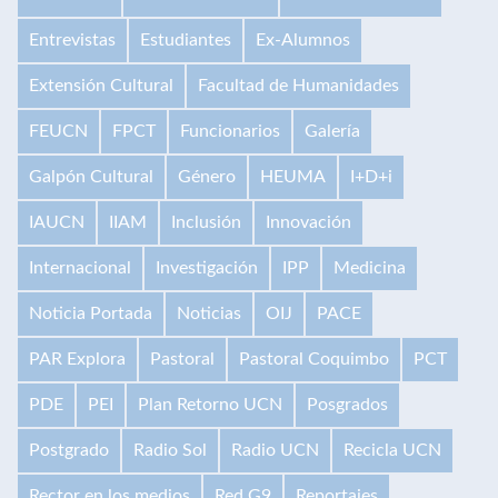
Entrevistas
Estudiantes
Ex-Alumnos
Extensión Cultural
Facultad de Humanidades
FEUCN
FPCT
Funcionarios
Galería
Galpón Cultural
Género
HEUMA
I+D+i
IAUCN
IIAM
Inclusión
Innovación
Internacional
Investigación
IPP
Medicina
Noticia Portada
Noticias
OIJ
PACE
PAR Explora
Pastoral
Pastoral Coquimbo
PCT
PDE
PEI
Plan Retorno UCN
Posgrados
Postgrado
Radio Sol
Radio UCN
Recicla UCN
Rector en los medios
Red G9
Reportajes