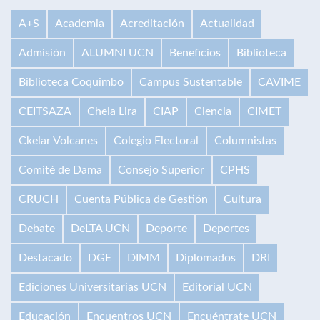
A+S
Academia
Acreditación
Actualidad
Admisión
ALUMNI UCN
Beneficios
Biblioteca
Biblioteca Coquimbo
Campus Sustentable
CAVIME
CEITSAZA
Chela Lira
CIAP
Ciencia
CIMET
Ckelar Volcanes
Colegio Electoral
Columnistas
Comité de Dama
Consejo Superior
CPHS
CRUCH
Cuenta Pública de Gestión
Cultura
Debate
DeLTA UCN
Deporte
Deportes
Destacado
DGE
DIMM
Diplomados
DRI
Ediciones Universitarias UCN
Editorial UCN
Educación
Encuentros UCN
Encuéntrate UCN