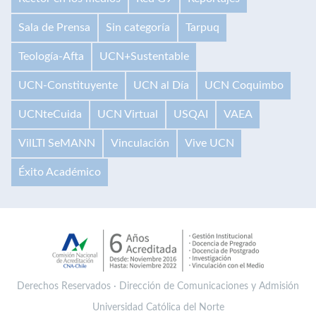
Sala de Prensa
Sin categoría
Tarpuq
Teología-Afta
UCN+Sustentable
UCN-Constituyente
UCN al Día
UCN Coquimbo
UCNteCuida
UCN Virtual
USQAI
VAEA
VilLTI SeMANN
Vinculación
Vive UCN
Éxito Académico
Derechos Reservados · Dirección de Comunicaciones y Admisión
Universidad Católica del Norte