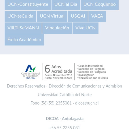
UCN-Constituyente
UCN al Día
UCN Coquimbo
UCNteCuida
UCN Virtual
USQAI
VAEA
VilLTI SeMANN
Vinculación
Vive UCN
Éxito Académico
Derechos Reservados · Dirección de Comunicaciones y Admisión
Universidad Católica del Norte
Fono (56)(55) 2355081 · dicoa@ucn.cl
DICOA - Antofagasta
+56 55 2355 081