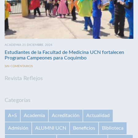
ACADEMIA 21 DICIEMBRE, 2024
Estudiantes de la Facultad de Medicina UCN fortalecen
Programa Campeones para Coquimbo
SIN COMENTARIOS
Revista Reflejos
Categorías
A+S
Academia
Acreditación
Actualidad
Admisión
ALUMNI UCN
Beneficios
Biblioteca