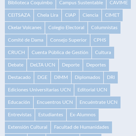
Biblioteca Coquimbo
Campus Sustentable
CAVIME
CEITSAZA
Chela Lira
CIAP
Ciencia
CIMET
Ckelar Volcanes
Colegio Electoral
Columnistas
Comité de Dama
Consejo Superior
CPHS
CRUCH
Cuenta Pública de Gestión
Cultura
Debate
DeLTA UCN
Deporte
Deportes
Destacado
DGE
DIMM
Diplomados
DRI
Ediciones Universitarias UCN
Editorial UCN
Educación
Encuentros UCN
Encuéntrate UCN
Entrevistas
Estudiantes
Ex-Alumnos
Extensión Cultural
Facultad de Humanidades