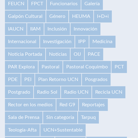
FEUCN
FPCT
Funcionarios
Galería
Galpón Cultural
Género
HEUMA
I+D+i
IAUCN
IIAM
Inclusión
Innovación
Internacional
Investigación
IPP
Medicina
Noticia Portada
Noticias
OIJ
PACE
PAR Explora
Pastoral
Pastoral Coquimbo
PCT
PDE
PEI
Plan Retorno UCN
Posgrados
Postgrado
Radio Sol
Radio UCN
Recicla UCN
Rector en los medios
Red G9
Reportajes
Sala de Prensa
Sin categoría
Tarpuq
Teología-Afta
UCN+Sustentable