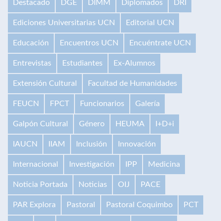
Destacado
DGE
DIMM
Diplomados
DRI
Ediciones Universitarias UCN
Editorial UCN
Educación
Encuentros UCN
Encuéntrate UCN
Entrevistas
Estudiantes
Ex-Alumnos
Extensión Cultural
Facultad de Humanidades
FEUCN
FPCT
Funcionarios
Galería
Galpón Cultural
Género
HEUMA
I+D+i
IAUCN
IIAM
Inclusión
Innovación
Internacional
Investigación
IPP
Medicina
Noticia Portada
Noticias
OIJ
PACE
PAR Explora
Pastoral
Pastoral Coquimbo
PCT