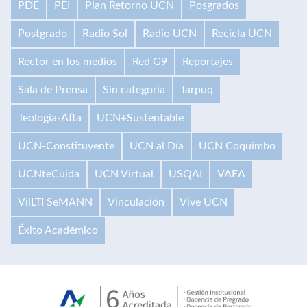
PDE
PEI
Plan Retorno UCN
Posgrados
Postgrado
Radio Sol
Radio UCN
Recicla UCN
Rector en los medios
Red G9
Reportajes
Sala de Prensa
Sin categoría
Tarpuq
Teología-Afta
UCN+Sustentable
UCN-Constituyente
UCN al Día
UCN Coquimbo
UCNteCuida
UCN Virtual
USQAI
VAEA
VilLTI SeMANN
Vinculación
Vive UCN
Éxito Académico