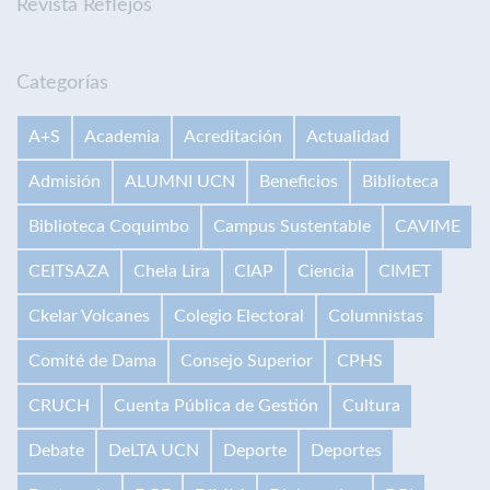
Revista Reflejos
Categorías
A+S
Academia
Acreditación
Actualidad
Admisión
ALUMNI UCN
Beneficios
Biblioteca
Biblioteca Coquimbo
Campus Sustentable
CAVIME
CEITSAZA
Chela Lira
CIAP
Ciencia
CIMET
Ckelar Volcanes
Colegio Electoral
Columnistas
Comité de Dama
Consejo Superior
CPHS
CRUCH
Cuenta Pública de Gestión
Cultura
Debate
DeLTA UCN
Deporte
Deportes