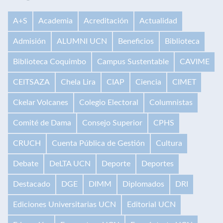
A+S
Academia
Acreditación
Actualidad
Admisión
ALUMNI UCN
Beneficios
Biblioteca
Biblioteca Coquimbo
Campus Sustentable
CAVIME
CEITSAZA
Chela Lira
CIAP
Ciencia
CIMET
Ckelar Volcanes
Colegio Electoral
Columnistas
Comité de Dama
Consejo Superior
CPHS
CRUCH
Cuenta Pública de Gestión
Cultura
Debate
DeLTA UCN
Deporte
Deportes
Destacado
DGE
DIMM
Diplomados
DRI
Ediciones Universitarias UCN
Editorial UCN