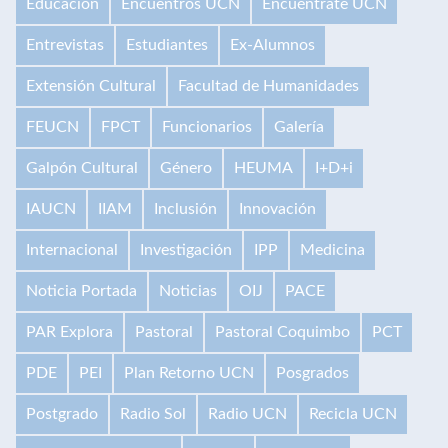
Educación
Encuentros UCN
Encuéntrate UCN
Entrevistas
Estudiantes
Ex-Alumnos
Extensión Cultural
Facultad de Humanidades
FEUCN
FPCT
Funcionarios
Galería
Galpón Cultural
Género
HEUMA
I+D+i
IAUCN
IIAM
Inclusión
Innovación
Internacional
Investigación
IPP
Medicina
Noticia Portada
Noticias
OIJ
PACE
PAR Explora
Pastoral
Pastoral Coquimbo
PCT
PDE
PEI
Plan Retorno UCN
Posgrados
Postgrado
Radio Sol
Radio UCN
Recicla UCN