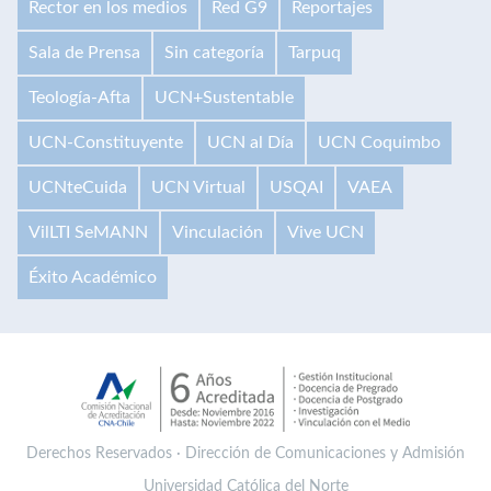
Rector en los medios
Red G9
Reportajes
Sala de Prensa
Sin categoría
Tarpuq
Teología-Afta
UCN+Sustentable
UCN-Constituyente
UCN al Día
UCN Coquimbo
UCNteCuida
UCN Virtual
USQAI
VAEA
VilLTI SeMANN
Vinculación
Vive UCN
Éxito Académico
Derechos Reservados · Dirección de Comunicaciones y Admisión
Universidad Católica del Norte