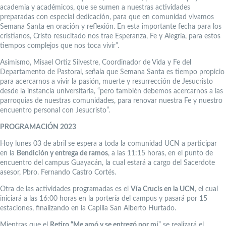
academia y académicos, que se sumen a nuestras actividades
preparadas con especial dedicación, para que en comunidad vivamos
Semana Santa en oración y reflexión. En esta importante fecha para los
cristianos, Cristo resucitado nos trae Esperanza, Fe y Alegría, para estos
tiempos complejos que nos toca vivir”.
Asimismo, Misael Ortiz Silvestre, Coordinador de Vida y Fe del
Departamento de Pastoral, señala que Semana Santa es tiempo propicio
para acercarnos a vivir la pasión, muerte y resurrección de Jesucristo
desde la instancia universitaria, “pero también debemos acercarnos a las
parroquias de nuestras comunidades, para renovar nuestra Fe y nuestro
encuentro personal con Jesucristo”.
PROGRAMACIÓN 2023
Hoy lunes 03 de abril se espera a toda la comunidad UCN a participar
en la
Bendición y entrega de ramos
, a las 11:15 horas, en el punto de
encuentro del campus Guayacán, la cual estará a cargo del Sacerdote
asesor, Pbro. Fernando Castro Cortés.
Otra de las actividades programadas es el
Vía Crucis en la UCN
, el cual
iniciará a las 16:00 horas en la portería del campus y pasará por 15
estaciones, finalizando en la Capilla San Alberto Hurtado.
Mientras que el
Retiro “Me amó y se entregó por mí
” se realizará el