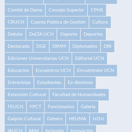
Comité de Dama
Consejo Superior
CPHS
CRUCH
Cuenta Pública de Gestión
Cultura
Debate
DeLTA UCN
Deporte
Deportes
Destacado
DGE
DIMM
Diplomados
DRI
Ediciones Universitarias UCN
Editorial UCN
Educación
Encuentros UCN
Encuéntrate UCN
Entrevistas
Estudiantes
Ex-Alumnos
Extensión Cultural
Facultad de Humanidades
FEUCN
FPCT
Funcionarios
Galería
Galpón Cultural
Género
HEUMA
I+D+i
IAUCN
IIAM
Inclusión
Innovación