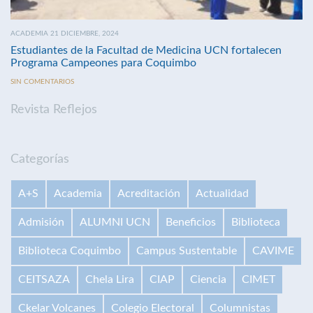
ACADEMIA 21 DICIEMBRE, 2024
Estudiantes de la Facultad de Medicina UCN fortalecen
Programa Campeones para Coquimbo
SIN COMENTARIOS
Revista Reflejos
Categorías
A+S
Academia
Acreditación
Actualidad
Admisión
ALUMNI UCN
Beneficios
Biblioteca
Biblioteca Coquimbo
Campus Sustentable
CAVIME
CEITSAZA
Chela Lira
CIAP
Ciencia
CIMET
Ckelar Volcanes
Colegio Electoral
Columnistas