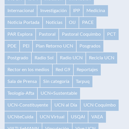
Internacional
Investigación
IPP
Medicina
Noticia Portada
Noticias
OIJ
PACE
PAR Explora
Pastoral
Pastoral Coquimbo
PCT
PDE
PEI
Plan Retorno UCN
Posgrados
Postgrado
Radio Sol
Radio UCN
Recicla UCN
Rector en los medios
Red G9
Reportajes
Sala de Prensa
Sin categoría
Tarpuq
Teología-Afta
UCN+Sustentable
UCN-Constituyente
UCN al Día
UCN Coquimbo
UCNteCuida
UCN Virtual
USQAI
VAEA
VilLTI SeMANN
Vinculación
Vive UCN