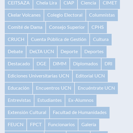
CEITSAZA
Chela Lira
CIAP
Ciencia
CIMET
Ckelar Volcanes
Colegio Electoral
Columnistas
Comité de Dama
Consejo Superior
CPHS
CRUCH
Cuenta Pública de Gestión
Cultura
Debate
DeLTA UCN
Deporte
Deportes
Destacado
DGE
DIMM
Diplomados
DRI
Ediciones Universitarias UCN
Editorial UCN
Educación
Encuentros UCN
Encuéntrate UCN
Entrevistas
Estudiantes
Ex-Alumnos
Extensión Cultural
Facultad de Humanidades
FEUCN
FPCT
Funcionarios
Galería