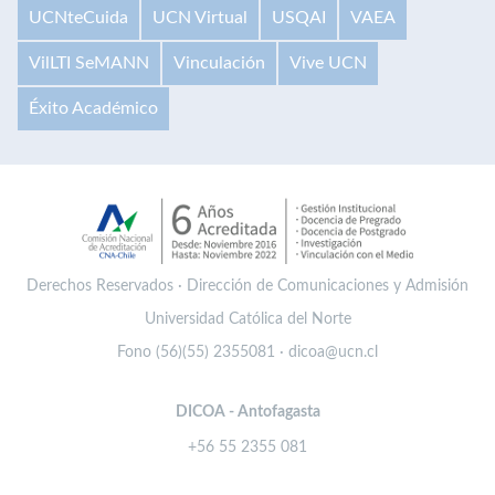
UCNteCuida
UCN Virtual
USQAI
VAEA
VilLTI SeMANN
Vinculación
Vive UCN
Éxito Académico
Derechos Reservados · Dirección de Comunicaciones y Admisión
Universidad Católica del Norte
Fono (56)(55) 2355081 · dicoa@ucn.cl
DICOA - Antofagasta
+56 55 2355 081