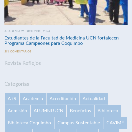
ACADEMIA 21 DICIEMBRE, 2024
Estudiantes de la Facultad de Medicina UCN fortalecen
Programa Campeones para Coquimbo
SIN COMENTARIOS
Revista Reflejos
Categorías
A+S
Academia
Acreditación
Actualidad
Admisión
ALUMNI UCN
Beneficios
Biblioteca
Biblioteca Coquimbo
Campus Sustentable
CAVIME