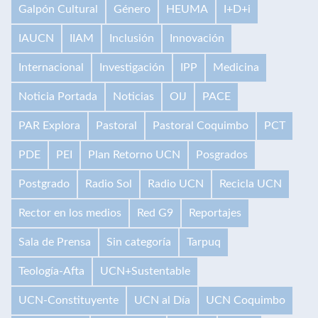
Galpón Cultural
Género
HEUMA
I+D+i
IAUCN
IIAM
Inclusión
Innovación
Internacional
Investigación
IPP
Medicina
Noticia Portada
Noticias
OIJ
PACE
PAR Explora
Pastoral
Pastoral Coquimbo
PCT
PDE
PEI
Plan Retorno UCN
Posgrados
Postgrado
Radio Sol
Radio UCN
Recicla UCN
Rector en los medios
Red G9
Reportajes
Sala de Prensa
Sin categoría
Tarpuq
Teología-Afta
UCN+Sustentable
UCN-Constituyente
UCN al Día
UCN Coquimbo