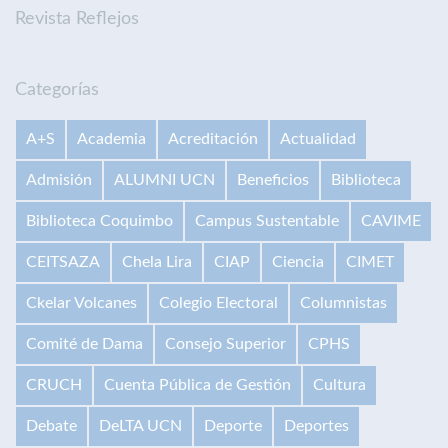
Revista Reflejos
Categorías
A+S
Academia
Acreditación
Actualidad
Admisión
ALUMNI UCN
Beneficios
Biblioteca
Biblioteca Coquimbo
Campus Sustentable
CAVIME
CEITSAZA
Chela Lira
CIAP
Ciencia
CIMET
Ckelar Volcanes
Colegio Electoral
Columnistas
Comité de Dama
Consejo Superior
CPHS
CRUCH
Cuenta Pública de Gestión
Cultura
Debate
DeLTA UCN
Deporte
Deportes