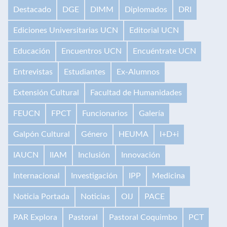
Destacado
DGE
DIMM
Diplomados
DRI
Ediciones Universitarias UCN
Editorial UCN
Educación
Encuentros UCN
Encuéntrate UCN
Entrevistas
Estudiantes
Ex-Alumnos
Extensión Cultural
Facultad de Humanidades
FEUCN
FPCT
Funcionarios
Galería
Galpón Cultural
Género
HEUMA
I+D+i
IAUCN
IIAM
Inclusión
Innovación
Internacional
Investigación
IPP
Medicina
Noticia Portada
Noticias
OIJ
PACE
PAR Explora
Pastoral
Pastoral Coquimbo
PCT