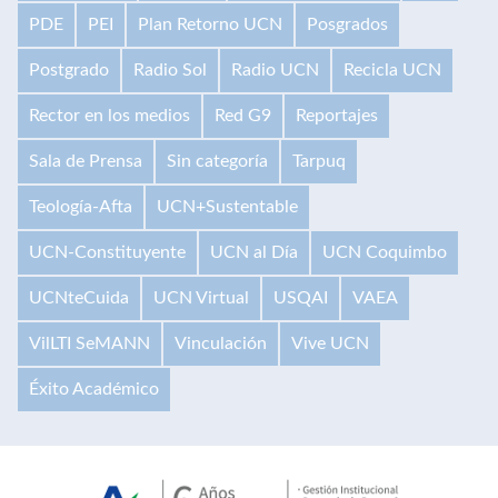
PDE
PEI
Plan Retorno UCN
Posgrados
Postgrado
Radio Sol
Radio UCN
Recicla UCN
Rector en los medios
Red G9
Reportajes
Sala de Prensa
Sin categoría
Tarpuq
Teología-Afta
UCN+Sustentable
UCN-Constituyente
UCN al Día
UCN Coquimbo
UCNteCuida
UCN Virtual
USQAI
VAEA
VilLTI SeMANN
Vinculación
Vive UCN
Éxito Académico