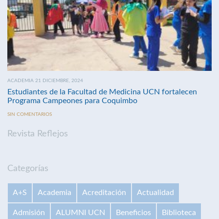
ACADEMIA 21 DICIEMBRE, 2024
Estudiantes de la Facultad de Medicina UCN fortalecen
Programa Campeones para Coquimbo
SIN COMENTARIOS
Revista Reflejos
Categorías
A+S
Academia
Acreditación
Actualidad
Admisión
ALUMNI UCN
Beneficios
Biblioteca