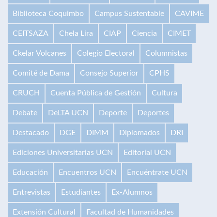
Biblioteca Coquimbo
Campus Sustentable
CAVIME
CEITSAZA
Chela Lira
CIAP
Ciencia
CIMET
Ckelar Volcanes
Colegio Electoral
Columnistas
Comité de Dama
Consejo Superior
CPHS
CRUCH
Cuenta Pública de Gestión
Cultura
Debate
DeLTA UCN
Deporte
Deportes
Destacado
DGE
DIMM
Diplomados
DRI
Ediciones Universitarias UCN
Editorial UCN
Educación
Encuentros UCN
Encuéntrate UCN
Entrevistas
Estudiantes
Ex-Alumnos
Extensión Cultural
Facultad de Humanidades