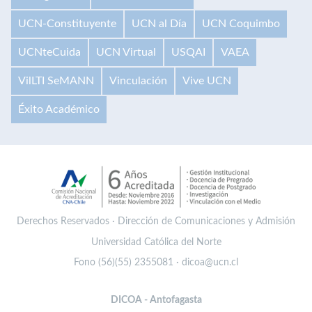
UCN-Constituyente
UCN al Día
UCN Coquimbo
UCNteCuida
UCN Virtual
USQAI
VAEA
VilLTI SeMANN
Vinculación
Vive UCN
Éxito Académico
Derechos Reservados · Dirección de Comunicaciones y Admisión
Universidad Católica del Norte
Fono (56)(55) 2355081 · dicoa@ucn.cl
DICOA - Antofagasta