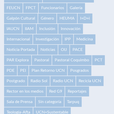
FEUCN
FPCT
Funcionarios
Galería
Galpón Cultural
Género
HEUMA
I+D+i
IAUCN
IIAM
Inclusión
Innovación
Internacional
Investigación
IPP
Medicina
Noticia Portada
Noticias
OIJ
PACE
PAR Explora
Pastoral
Pastoral Coquimbo
PCT
PDE
PEI
Plan Retorno UCN
Posgrados
Postgrado
Radio Sol
Radio UCN
Recicla UCN
Rector en los medios
Red G9
Reportajes
Sala de Prensa
Sin categoría
Tarpuq
Teología-Afta
UCN+Sustentable