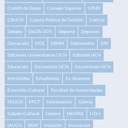
Comité de Dama
Consejo Superior
CPHS
CRUCH
Cuenta Pública de Gestión
Cultura
Debate
DeLTA UCN
Deporte
Deportes
Destacado
DGE
DIMM
Diplomados
DRI
Ediciones Universitarias UCN
Editorial UCN
Educación
Encuentros UCN
Encuéntrate UCN
Entrevistas
Estudiantes
Ex-Alumnos
Extensión Cultural
Facultad de Humanidades
FEUCN
FPCT
Funcionarios
Galería
Galpón Cultural
Género
HEUMA
I+D+i
IAUCN
IIAM
Inclusión
Innovación