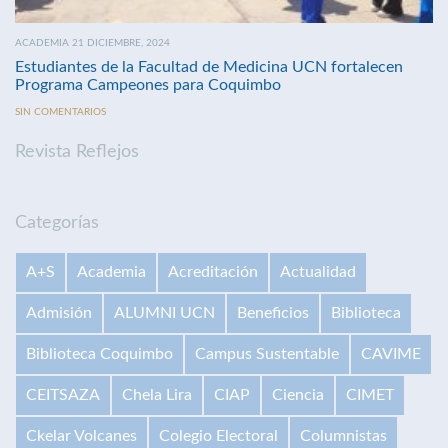
ACADEMIA 21 DICIEMBRE, 2024
Estudiantes de la Facultad de Medicina UCN fortalecen
Programa Campeones para Coquimbo
SIN COMENTARIOS
Revista Reflejos
Categorías
A+S
Academia
Acreditación
Actualidad
Admisión
ALUMNI UCN
Beneficios
Biblioteca
Biblioteca Coquimbo
Campus Sustentable
CAVIME
CEITSAZA
Chela Lira
CIAP
Ciencia
CIMET
Ckelar Volcanes
Colegio Electoral
Columnistas