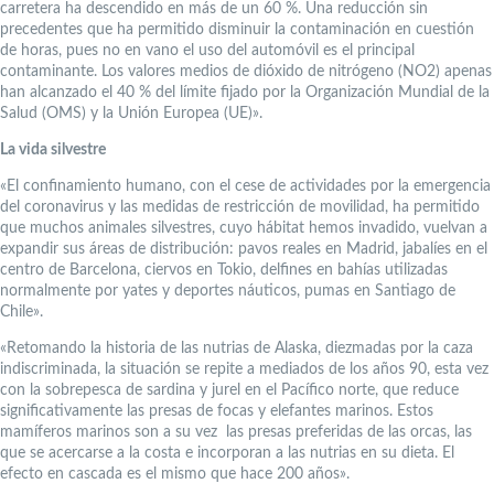
carretera ha descendido en más de un 60 %. Una reducción sin
precedentes que ha permitido disminuir la contaminación en cuestión
de horas, pues no en vano el uso del automóvil es el principal
contaminante. Los valores medios de dióxido de nitrógeno (NO2) apenas
han alcanzado el 40 % del límite fijado por la Organización Mundial de la
Salud (OMS) y la Unión Europea (UE)».
La vida silvestre
«El confinamiento humano, con el cese de actividades por la emergencia
del coronavirus y las medidas de restricción de movilidad, ha permitido
que muchos animales silvestres, cuyo hábitat hemos invadido, vuelvan a
expandir sus áreas de distribución: pavos reales en Madrid, jabalíes en el
centro de Barcelona, ciervos en Tokio, delfines en bahías utilizadas
normalmente por yates y deportes náuticos, pumas en Santiago de
Chile».
«Retomando la historia de las nutrias de Alaska, diezmadas por la caza
indiscriminada, la situación se repite a mediados de los años 90, esta vez
con la sobrepesca de sardina y jurel en el Pacífico norte, que reduce
significativamente las presas de focas y elefantes marinos. Estos
mamíferos marinos son a su vez las presas preferidas de las orcas, las
que se acercarse a la costa e incorporan a las nutrias en su dieta. El
efecto en cascada es el mismo que hace 200 años».