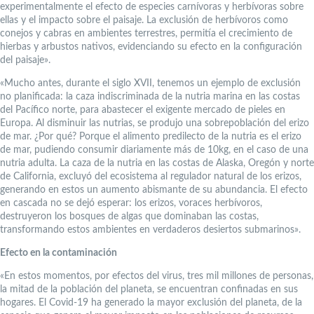
experimentalmente el efecto de especies carnívoras y herbívoras sobre
ellas y el impacto sobre el paisaje. La exclusión de herbívoros como
conejos y cabras en ambientes terrestres, permitía el crecimiento de
hierbas y arbustos nativos, evidenciando su efecto en la configuración
del paisaje».
«Mucho antes, durante el siglo XVII, tenemos un ejemplo de exclusión
no planificada: la caza indiscriminada de la nutria marina en las costas
del Pacífico norte, para abastecer el exigente mercado de pieles en
Europa. Al disminuir las nutrias, se produjo una sobrepoblación del erizo
de mar. ¿Por qué? Porque el alimento predilecto de la nutria es el erizo
de mar, pudiendo consumir diariamente más de 10kg, en el caso de una
nutria adulta. La caza de la nutria en las costas de Alaska, Oregón y norte
de California, excluyó del ecosistema al regulador natural de los erizos,
generando en estos un aumento abismante de su abundancia. El efecto
en cascada no se dejó esperar: los erizos, voraces herbívoros,
destruyeron los bosques de algas que dominaban las costas,
transformando estos ambientes en verdaderos desiertos submarinos».
Efecto en la contaminación
«En estos momentos, por efectos del virus, tres mil millones de personas,
la mitad de la población del planeta, se encuentran confinadas en sus
hogares. El Covid-19 ha generado la mayor exclusión del planeta, de la