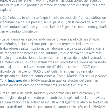
especie que genera el mayor impacto en las poblaciones de recursos
naturales y la que produce el mayor impacto sobre el paisaje: “el Homo
sapiens”.
«¿Qué efectos tendrá este “experimento de exclusión” en la distribución
y abundancia de sus presas?, ¿en el paisaje?, ¿en la calidad del aire?, ¿en
la descontaminación de grandes ciudades?, ¿en el calentamiento global?,
¿en el Cambio Climático?»
«La pandemia está provocando un paro generalizado de la actividad
económica, incluido el transporte aéreo y terrestre. Millones de
trabajadores realizan sus jornadas laborales desde casa debido al cierre
de fábricas y comercios a nivel mundial, lo que deriva en un aire más
limpio y una reducción de las emisiones de gases de efecto invernadero.
La reducción en los desplazamientos en vehículos y aviones ha causado
una baja tanto en las emisiones de dióxido de carbono (CO2) como de
dióxido de nitrógeno (NO2) y partículas finas, dejando un cielo
despejado en ciudades como Venecia, Roma, Madrid, Barcelona y Nueva
York.
Imágenes
de la NASA muestran que los efectos del virus han
reducido los valores de contaminantes presentes en el aire».
«Tras el inicio del virus, fábricas y comercios en China cerraron, y se
restringió el desplazamiento para controlar la epidemia del coronavirus.
La paralización de la actividad industrial del gigante asiático se tradujo en
una gran disminución del consumo de combustibles fósiles. La NASA y