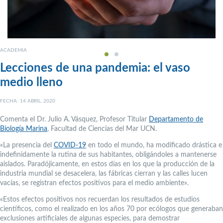
ACADEMIA
Lecciones de una pandemia: el vaso
medio lleno
FECHA: 14 ABRIL, 2020
Comenta el Dr. Julio A. Vásquez, Profesor Titular
Departamento de
Biología Marina
, Facultad de Ciencias del Mar UCN.
«La presencia del
COVID-19
en todo el mundo, ha modificado drástica e
indefinidamente la rutina de sus habitantes, obligándoles a mantenerse
aislados. Paradójicamente, en estos días en los que la producción de la
industria mundial se desacelera, las fábricas cierran y las calles lucen
vacías, se registran efectos positivos para el medio ambiente».
«Estos efectos positivos nos recuerdan los resultados de estudios
científicos, como el realizado en los años 70 por ecólogos que generaban
exclusiones artificiales de algunas especies, para demostrar