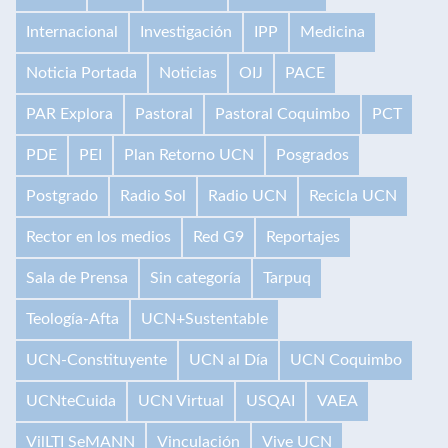
Internacional
Investigación
IPP
Medicina
Noticia Portada
Noticias
OIJ
PACE
PAR Explora
Pastoral
Pastoral Coquimbo
PCT
PDE
PEI
Plan Retorno UCN
Posgrados
Postgrado
Radio Sol
Radio UCN
Recicla UCN
Rector en los medios
Red G9
Reportajes
Sala de Prensa
Sin categoría
Tarpuq
Teología-Afta
UCN+Sustentable
UCN-Constituyente
UCN al Día
UCN Coquimbo
UCNteCuida
UCN Virtual
USQAI
VAEA
VilLTI SeMANN
Vinculación
Vive UCN