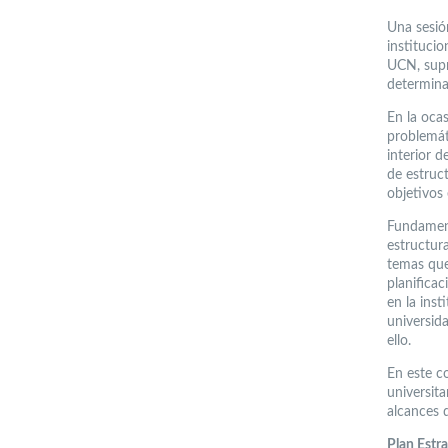
Una sesión
institucio
UCN, supr
determinac
En la ocas
problemát
interior d
de estruc
objetivos 
Fundament
estructur
temas que 
planificac
en la inst
universid
ello.
En este c
universita
alcances d
Plan Estr