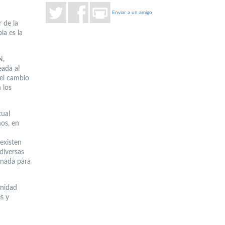
Enviar a un amigo
 de la
a es la
N,
eada al
 el cambio
 los
tual
os, en
 existen
 diversas
gnada para
unidad
s y