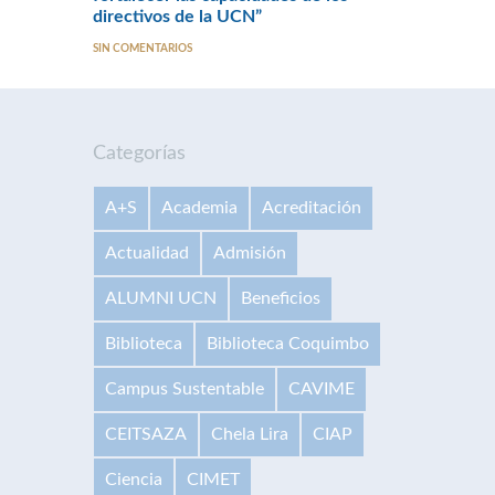
directivos de la UCN”
SIN COMENTARIOS
Categorías
A+S
Academia
Acreditación
Actualidad
Admisión
ALUMNI UCN
Beneficios
Biblioteca
Biblioteca Coquimbo
Campus Sustentable
CAVIME
CEITSAZA
Chela Lira
CIAP
Ciencia
CIMET