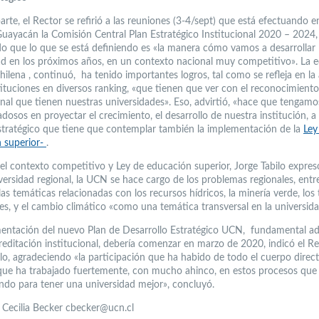
arte, el Rector se refirió a las reuniones (3-4/sept) que está efectuando e
ayacán la Comisión Central Plan Estratégico Institucional 2020 – 2024,
o que lo que se está definiendo es «la manera cómo vamos a desarrollar 
ad en los próximos años, en un contexto nacional muy competitivo». La 
hilena , continuó, ha tenido importantes logros, tal como se refleja en la
stituciones en diversos ranking, «que tienen que ver con el reconocimiento
onal que tienen nuestras universidades». Eso, advirtió, «hace que tengamo
osos en proyectar el crecimiento, el desarrollo de nuestra institución, a
stratégico que tiene que contemplar también la implementación de la
Ley
 superior-
.
l contexto competitivo y Ley de educación superior, Jorge Tabilo expres
ersidad regional, la UCN se hace cargo de los problemas regionales, entr
as temáticas relacionadas con los recursos hídricos, la minería verde, los
es, y el cambio climático «como una temática transversal en la universida
entación del nuevo Plan de Desarrollo Estratégico UCN, fundamental a
creditación institucional, debería comenzar en marzo de 2020, indicó el R
ilo, agradeciendo «la participación que ha habido de todo el cuerpo direc
 que ha trabajado fuertemente, con mucho ahinco, en estos procesos qu
ando para tener una universidad mejor», concluyó.
a Cecilia Becker cbecker@ucn.cl