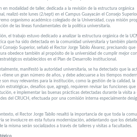
 en modalidad de taller, dedicada a la revisión de la estructura orgánica
nal, realizó este lunes (2/sept) en el Campus Guayacán el Consejo Superior
emo organismo académico colegiado de la Universidad, cuya misión propi
ión de las líneas fundamentales de la política universitaria.
ión, el trabajo estuvo dedicado a analizar la estructura orgánica de la UC
ica que ha sido detectada en la comunidad universitaria y también plant
el Consejo Superior, señaló el Rector Jorge Tabilo Álvarez, precisando que
tura obedece también al propósito de la universidad de cumplir mejor con
estratégicos establecidos en el Plan de Desarrollo institucional.
almente, manifestó la autoridad universitaria, se ha detectado que la ac
a «tiene un gran número de años, y debe adecuarse a los tiempos modern
son muy relevantes para la institución, como la gestión de la calidad, la
ión estratégica», desafíos que, agregó, requieren revisar las funciones que
itución, e implementar las buenas prácticas detectadas durante la visita a
ades del CRUCH, efectuada por una comisión interna especialmente desi
ontexto, el Rector Jorge Tabilo resaltó la importancia de que toda la com
ria se involucre en esta futura modernización, adelantando que los detalle
e la misma serán socializados a través de talleres y visitas a facultades.
atégico