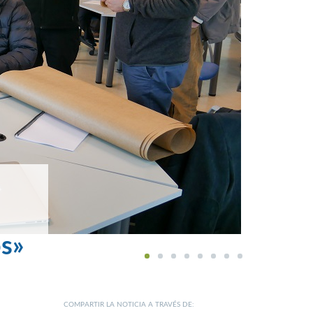
os»
1
2
3
4
5
6
7
8
COMPARTIR LA NOTICIA A TRAVÉS DE: