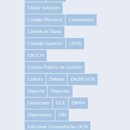
Ckelar Volcanes
Colegio Electoral
Columnistas
Comité de Dama
Consejo Superior
CPHS
CRUCH
Cuenta Pública de Gestión
Cultura
Debate
DeLTA UCN
Deporte
Deportes
Destacado
DGE
DIMM
Diplomados
DRI
Ediciones Universitarias UCN