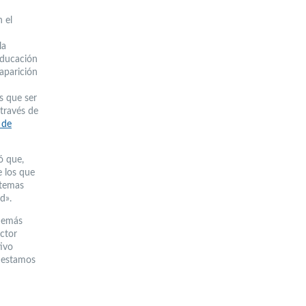
n el
la
educación
 aparición
s que ser
 través de
 de
ó que,
e los que
 temas
d».
demás
ector
tivo
e estamos