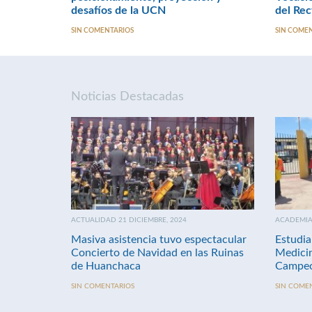
desafíos de la UCN
del Rec
SIN COMENTARIOS
SIN COME
Noticias Destacadas
ACTUALIDAD 21 DICIEMBRE, 2024
ACADEMIA 
Masiva asistencia tuvo espectacular
Estudia
Concierto de Navidad en las Ruinas
Medici
de Huanchaca
Campeo
SIN COMENTARIOS
SIN COME