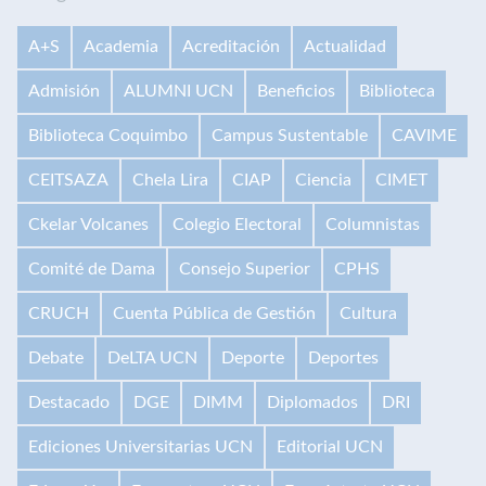
A+S
Academia
Acreditación
Actualidad
Admisión
ALUMNI UCN
Beneficios
Biblioteca
Biblioteca Coquimbo
Campus Sustentable
CAVIME
CEITSAZA
Chela Lira
CIAP
Ciencia
CIMET
Ckelar Volcanes
Colegio Electoral
Columnistas
Comité de Dama
Consejo Superior
CPHS
CRUCH
Cuenta Pública de Gestión
Cultura
Debate
DeLTA UCN
Deporte
Deportes
Destacado
DGE
DIMM
Diplomados
DRI
Ediciones Universitarias UCN
Editorial UCN