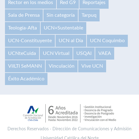
Rector en los medios
Red G9
Reportajes
Sala de Prensa
Sin categoría
Tarpuq
Teología-Afta
UCN+Sustentable
UCN-Constituyente
UCN al Día
UCN Coquimbo
UCNteCuida
UCN Virtual
USQAI
VAEA
VilLTI SeMANN
Vinculación
Vive UCN
Éxito Académico
Derechos Reservados · Dirección de Comunicaciones y Admisión
Universidad Católica del Norte