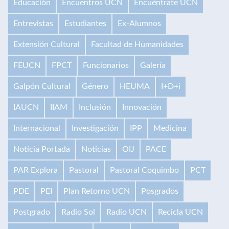
Educación
Encuentros UCN
Encuéntrate UCN
Entrevistas
Estudiantes
Ex-Alumnos
Extensión Cultural
Facultad de Humanidades
FEUCN
FPCT
Funcionarios
Galería
Galpón Cultural
Género
HEUMA
I+D+i
IAUCN
IIAM
Inclusión
Innovación
Internacional
Investigación
IPP
Medicina
Noticia Portada
Noticias
OIJ
PACE
PAR Explora
Pastoral
Pastoral Coquimbo
PCT
PDE
PEI
Plan Retorno UCN
Posgrados
Postgrado
Radio Sol
Radio UCN
Recicla UCN