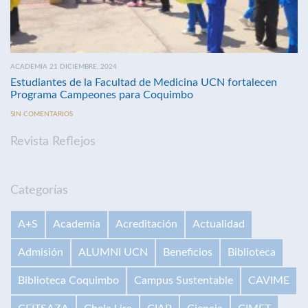
ACADEMIA 21 DICIEMBRE, 2024
Estudiantes de la Facultad de Medicina UCN fortalecen
Programa Campeones para Coquimbo
SIN COMENTARIOS
Revista Reflejos
Categorías
A+S
Academia
Acreditación
Actualidad
Admisión
ALUMNI UCN
Beneficios
Biblioteca
Biblioteca Coquimbo
Campus Sustentable
CAVIME