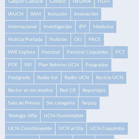
Galpón Cultural
Género
HEUMA
I+D+i
IAUCN
IIAM
Inclusión
Innovación
Internacional
Investigación
IPP
Medicina
Noticia Portada
Noticias
OIJ
PACE
PAR Explora
Pastoral
Pastoral Coquimbo
PCT
PDE
PEI
Plan Retorno UCN
Posgrados
Postgrado
Radio Sol
Radio UCN
Recicla UCN
Rector en los medios
Red G9
Reportajes
Sala de Prensa
Sin categoría
Tarpuq
Teología-Afta
UCN+Sustentable
UCN-Constituyente
UCN al Día
UCN Coquimbo