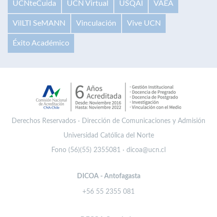
UCNteCuida
UCN Virtual
USQAI
VAEA
VilLTI SeMANN
Vinculación
Vive UCN
Éxito Académico
Derechos Reservados · Dirección de Comunicaciones y Admisión
Universidad Católica del Norte
Fono (56)(55) 2355081 · dicoa@ucn.cl
DICOA - Antofagasta
+56 55 2355 081