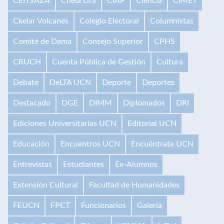
CEITSAZA
Chela Lira
CIAP
Ciencia
CIMET
Ckelar Volcanes
Colegio Electoral
Columnistas
Comité de Dama
Consejo Superior
CPHS
CRUCH
Cuenta Pública de Gestión
Cultura
Debate
DeLTA UCN
Deporte
Deportes
Destacado
DGE
DIMM
Diplomados
DRI
Ediciones Universitarias UCN
Editorial UCN
Educación
Encuentros UCN
Encuéntrate UCN
Entrevistas
Estudiantes
Ex-Alumnos
Extensión Cultural
Facultad de Humanidades
FEUCN
FPCT
Funcionarios
Galería