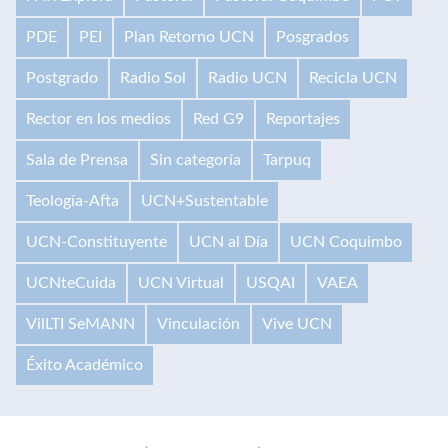
PDE
PEI
Plan Retorno UCN
Posgrados
Postgrado
Radio Sol
Radio UCN
Recicla UCN
Rector en los medios
Red G9
Reportajes
Sala de Prensa
Sin categoría
Tarpuq
Teología-Afta
UCN+Sustentable
UCN-Constituyente
UCN al Día
UCN Coquimbo
UCNteCuida
UCN Virtual
USQAI
VAEA
VilLTI SeMANN
Vinculación
Vive UCN
Éxito Académico