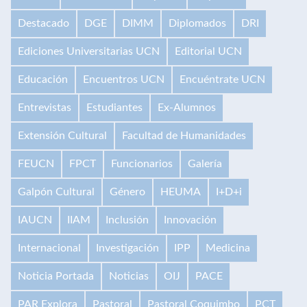
Destacado
DGE
DIMM
Diplomados
DRI
Ediciones Universitarias UCN
Editorial UCN
Educación
Encuentros UCN
Encuéntrate UCN
Entrevistas
Estudiantes
Ex-Alumnos
Extensión Cultural
Facultad de Humanidades
FEUCN
FPCT
Funcionarios
Galería
Galpón Cultural
Género
HEUMA
I+D+i
IAUCN
IIAM
Inclusión
Innovación
Internacional
Investigación
IPP
Medicina
Noticia Portada
Noticias
OIJ
PACE
PAR Explora
Pastoral
Pastoral Coquimbo
PCT