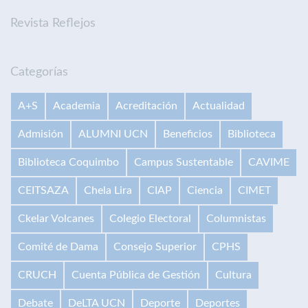
Revista Reflejos
Categorías
A+S
Academia
Acreditación
Actualidad
Admisión
ALUMNI UCN
Beneficios
Biblioteca
Biblioteca Coquimbo
Campus Sustentable
CAVIME
CEITSAZA
Chela Lira
CIAP
Ciencia
CIMET
Ckelar Volcanes
Colegio Electoral
Columnistas
Comité de Dama
Consejo Superior
CPHS
CRUCH
Cuenta Pública de Gestión
Cultura
Debate
DeLTA UCN
Deporte
Deportes