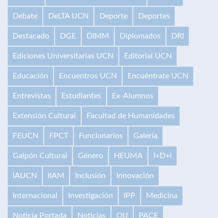
Debate
DeLTA UCN
Deporte
Deportes
Destacado
DGE
DIMM
Diplomados
DRI
Ediciones Universitarias UCN
Editorial UCN
Educación
Encuentros UCN
Encuéntrate UCN
Entrevistas
Estudiantes
Ex-Alumnos
Extensión Cultural
Facultad de Humanidades
FEUCN
FPCT
Funcionarios
Galería
Galpón Cultural
Género
HEUMA
I+D+i
IAUCN
IIAM
Inclusión
Innovación
Internacional
Investigación
IPP
Medicina
Noticia Portada
Noticias
OIJ
PACE