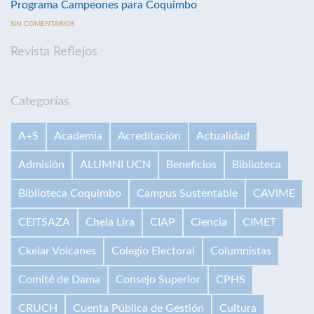
Programa Campeones para Coquimbo
SIN COMENTARIOS
Revista Reflejos
Categorías
A+S
Academia
Acreditación
Actualidad
Admisión
ALUMNI UCN
Beneficios
Biblioteca
Biblioteca Coquimbo
Campus Sustentable
CAVIME
CEITSAZA
Chela Lira
CIAP
Ciencia
CIMET
Ckelar Volcanes
Colegio Electoral
Columnistas
Comité de Dama
Consejo Superior
CPHS
CRUCH
Cuenta Pública de Gestión
Cultura