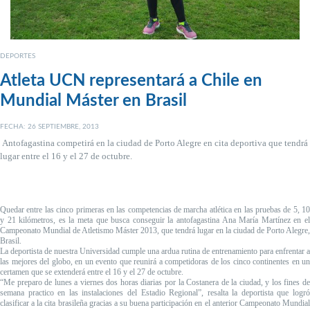
DEPORTES
Atleta UCN representará a Chile en
Mundial Máster en Brasil
FECHA: 26 SEPTIEMBRE, 2013
Antofagastina competirá en la ciudad de Porto Alegre en cita deportiva que tendrá
lugar entre el 16 y el 27 de octubre.
Quedar entre las cinco primeras en las competencias de marcha atlética en las pruebas de 5, 10
y 21 kilómetros, es la meta que busca conseguir la antofagastina Ana María Martínez en el
Campeonato Mundial de Atletismo Máster 2013, que tendrá lugar en la ciudad de Porto Alegre,
Brasil.
La deportista de nuestra Universidad cumple una ardua rutina de entrenamiento para enfrentar a
las mejores del globo, en un evento que reunirá a competidoras de los cinco continentes en un
certamen que se extenderá entre el 16 y el 27 de octubre.
“Me preparo de lunes a viernes dos horas diarias por la Costanera de la ciudad, y los fines de
semana practico en las instalaciones del Estadio Regional”, resalta la deportista que logró
clasificar a la cita brasileña gracias a su buena participación en el anterior Campeonato Mundial