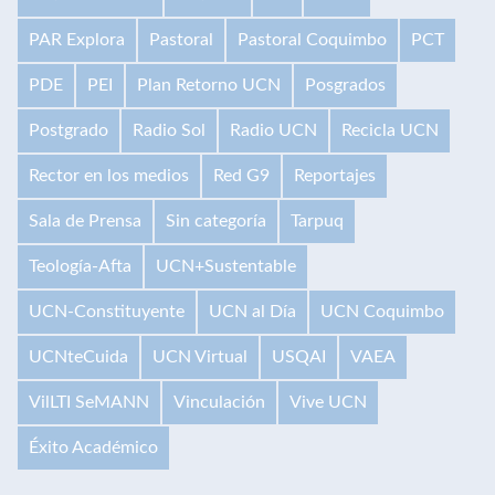
PAR Explora
Pastoral
Pastoral Coquimbo
PCT
PDE
PEI
Plan Retorno UCN
Posgrados
Postgrado
Radio Sol
Radio UCN
Recicla UCN
Rector en los medios
Red G9
Reportajes
Sala de Prensa
Sin categoría
Tarpuq
Teología-Afta
UCN+Sustentable
UCN-Constituyente
UCN al Día
UCN Coquimbo
UCNteCuida
UCN Virtual
USQAI
VAEA
VilLTI SeMANN
Vinculación
Vive UCN
Éxito Académico