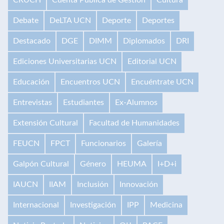
Debate
DeLTA UCN
Deporte
Deportes
Destacado
DGE
DIMM
Diplomados
DRI
Ediciones Universitarias UCN
Editorial UCN
Educación
Encuentros UCN
Encuéntrate UCN
Entrevistas
Estudiantes
Ex-Alumnos
Extensión Cultural
Facultad de Humanidades
FEUCN
FPCT
Funcionarios
Galería
Galpón Cultural
Género
HEUMA
I+D+i
IAUCN
IIAM
Inclusión
Innovación
Internacional
Investigación
IPP
Medicina