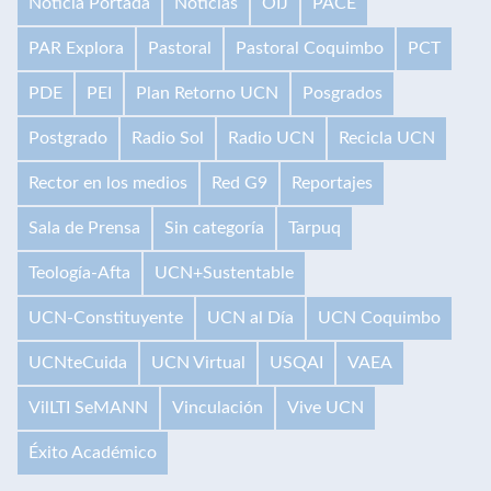
Noticia Portada
Noticias
OIJ
PACE
PAR Explora
Pastoral
Pastoral Coquimbo
PCT
PDE
PEI
Plan Retorno UCN
Posgrados
Postgrado
Radio Sol
Radio UCN
Recicla UCN
Rector en los medios
Red G9
Reportajes
Sala de Prensa
Sin categoría
Tarpuq
Teología-Afta
UCN+Sustentable
UCN-Constituyente
UCN al Día
UCN Coquimbo
UCNteCuida
UCN Virtual
USQAI
VAEA
VilLTI SeMANN
Vinculación
Vive UCN
Éxito Académico