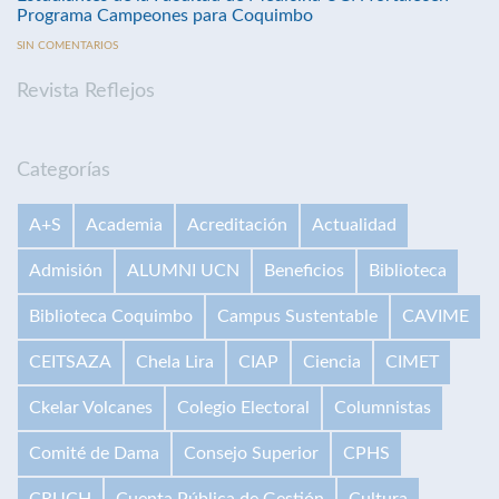
Programa Campeones para Coquimbo
SIN COMENTARIOS
Revista Reflejos
Categorías
A+S
Academia
Acreditación
Actualidad
Admisión
ALUMNI UCN
Beneficios
Biblioteca
Biblioteca Coquimbo
Campus Sustentable
CAVIME
CEITSAZA
Chela Lira
CIAP
Ciencia
CIMET
Ckelar Volcanes
Colegio Electoral
Columnistas
Comité de Dama
Consejo Superior
CPHS
CRUCH
Cuenta Pública de Gestión
Cultura