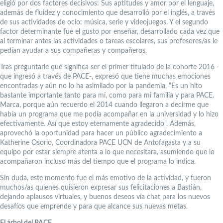
eligió por dos factores decisivos: Sus aptitudes y amor por el lenguaje,
además de fluidez y conocimiento que desarrolló por el inglés, a través
de sus actividades de ocio: música, serie y videojuegos. Y el segundo
factor determinante fue el gusto por enseñar, desarrollado cada vez que
al terminar antes las actividades o tareas escolares, sus profesores/as le
pedían ayudar a sus compañeras y compañeros.
Tras preguntarle qué significa ser el primer titulado de la cohorte 2016 -
que ingresó a través de PACE-, expresó que tiene muchas emociones
encontradas y aún no lo ha asimilado por la pandemia, “Es un hito
bastante importante tanto para mí, como para mi familia y para PACE.
Marca, porque aún recuerdo el 2014 cuando llegaron a decirme que
había un programa que me podía acompañar en la universidad y lo hizo
efectivamente. Así que estoy eternamente agradecido”. Además,
aprovechó la oportunidad para hacer un público agradecimiento a
Katherine Osorio, Coordinadora PACE UCN de Antofagasta y a su
equipo por estar siempre atenta a lo que necesitara, asumiendo que lo
acompañaron incluso más del tiempo que el programa lo indica.
Sin duda, este momento fue el más emotivo de la actividad, y fueron
muchos/as quienes quisieron expresar sus felicitaciones a Bastián,
dejando aplausos virtuales, y buenos deseos vía chat para los nuevos
desafíos que emprende y para que alcance sus nuevas metas.