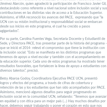
Jiménez Alarcón, quien agradeció la participación de Francisco Javier Gil,
destacándolo como referente a nivel nacional sobre inclusión social y sus
contribuciones en las distintas vías de acceso a la Educación Superior.
Asimismo, el VRA reconoció los avances del PACE, expresando que “la
UCN con su misión institucional y responsabilidad social se embarcan
desde sus inicios en este programa, el cual ha crecido a pasos
agigantados”.
Por su parte, Carolina Fuentes Vega, Secretaria Docente y Estudiantil de
Sede, y Directora PACE, tras presentar parte de la historia del programa -
que se inició el 2014- relevó el compromiso que tiene la institución con
la inclusión social: “Esto se manifiesta en los distintos programas que
tenemos de apoyo a nivel escolar y también con el acompañamiento en
la educación superior. Cada uno de estos programas ha mostrado tener
resultados favorables, que fortalecen la línea de apoyo a estudiantes con
diversos talentos”, precisó.
Betty Abaroa Godoy, Coordinadora Ejecutiva PACE UCN, presentó
logros y efectos del programa, a través de cifras de cobertura y
retención de las y los estudiantes que han sido acompañados por PACE.
Asimismo, mencionó algunos desafíos para seguir progresando en
inclusión social en la comunidad UCN, señalando: “Tenemos que avanzar
en equidad y con ética para un mejor país (…) Hay muchos desafíos por
hacer, debemos seguir trabajando y poner el corazón en esto que nos