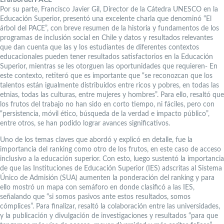
El árbol del PACE
Por su parte, Francisco Javier Gil, Director de la Cátedra UNESCO en la
Educación Superior, presentó una excelente charla que denominó “El
árbol del PACE”, con breve resumen de la historia y fundamentos de los
programas de inclusión social en Chile y datos y resultados relevantes
que dan cuenta que las y los estudiantes de diferentes contextos
educacionales pueden tener resultados satisfactorios en la Educación
Superior, mientras se les otorguen las oportunidades que requieren- En
este contexto, retiteró que es importante que “se reconozcan que los
talentos están igualmente distribuidos entre ricos y pobres, en todas las
etnias, todas las culturas, entre mujeres y hombres”. Para ello, resaltó que
los frutos del trabajo no han sido en corto tiempo, ni fáciles, pero con
“persistencia, móvil ético, búsqueda de la verdad e impacto público”,
entre otros, se han podido lograr avances significativos.
Uno de los temas claves que abordó y explicó en detalle, fue la
importancia del ranking como otro de los frutos, en este caso de acceso
inclusivo a la educación superior. Con esto, luego sustentó la importancia
de que las Instituciones de Educación Superior (IES) adscritas al Sistema
Único de Admisión (SUA) aumenten la ponderación del ranking y para
ello mostró un mapa con semáforo en donde clasificó a las IES,
señalando que “si somos pasivos ante estos resultados, somos
cómplices”. Para finalizar, resaltó la colaboración entre las universidades,
y la publicación y divulgación de investigaciones y resultados “para que