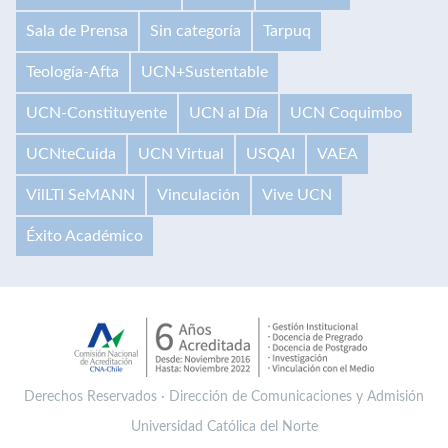
Sala de Prensa
Sin categoría
Tarpuq
Teología-Afta
UCN+Sustentable
UCN-Constituyente
UCN al Día
UCN Coquimbo
UCNteCuida
UCN Virtual
USQAI
VAEA
VilLTI SeMANN
Vinculación
Vive UCN
Éxito Académico
Derechos Reservados · Dirección de Comunicaciones y Admisión
Universidad Católica del Norte