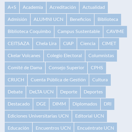
A+S
Academia
Acreditación
Actualidad
Admisión
ALUMNI UCN
Beneficios
Biblioteca
Biblioteca Coquimbo
Campus Sustentable
CAVIME
CEITSAZA
Chela Lira
CIAP
Ciencia
CIMET
Ckelar Volcanes
Colegio Electoral
Columnistas
Comité de Dama
Consejo Superior
CPHS
CRUCH
Cuenta Pública de Gestión
Cultura
Debate
DeLTA UCN
Deporte
Deportes
Destacado
DGE
DIMM
Diplomados
DRI
Ediciones Universitarias UCN
Editorial UCN
Educación
Encuentros UCN
Encuéntrate UCN