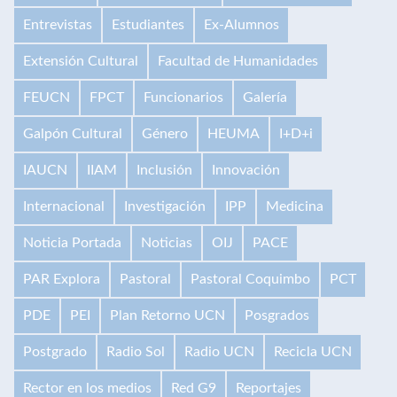
Entrevistas
Estudiantes
Ex-Alumnos
Extensión Cultural
Facultad de Humanidades
FEUCN
FPCT
Funcionarios
Galería
Galpón Cultural
Género
HEUMA
I+D+i
IAUCN
IIAM
Inclusión
Innovación
Internacional
Investigación
IPP
Medicina
Noticia Portada
Noticias
OIJ
PACE
PAR Explora
Pastoral
Pastoral Coquimbo
PCT
PDE
PEI
Plan Retorno UCN
Posgrados
Postgrado
Radio Sol
Radio UCN
Recicla UCN
Rector en los medios
Red G9
Reportajes