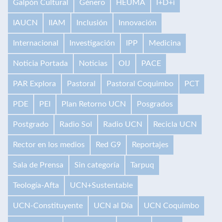
Galpón Cultural
Género
HEUMA
I+D+i
IAUCN
IIAM
Inclusión
Innovación
Internacional
Investigación
IPP
Medicina
Noticia Portada
Noticias
OIJ
PACE
PAR Explora
Pastoral
Pastoral Coquimbo
PCT
PDE
PEI
Plan Retorno UCN
Posgrados
Postgrado
Radio Sol
Radio UCN
Recicla UCN
Rector en los medios
Red G9
Reportajes
Sala de Prensa
Sin categoría
Tarpuq
Teología-Afta
UCN+Sustentable
UCN-Constituyente
UCN al Día
UCN Coquimbo