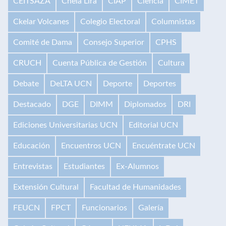
CEITSAZA
Chela Lira
CIAP
Ciencia
CIMET
Ckelar Volcanes
Colegio Electoral
Columnistas
Comité de Dama
Consejo Superior
CPHS
CRUCH
Cuenta Pública de Gestión
Cultura
Debate
DeLTA UCN
Deporte
Deportes
Destacado
DGE
DIMM
Diplomados
DRI
Ediciones Universitarias UCN
Editorial UCN
Educación
Encuentros UCN
Encuéntrate UCN
Entrevistas
Estudiantes
Ex-Alumnos
Extensión Cultural
Facultad de Humanidades
FEUCN
FPCT
Funcionarios
Galería