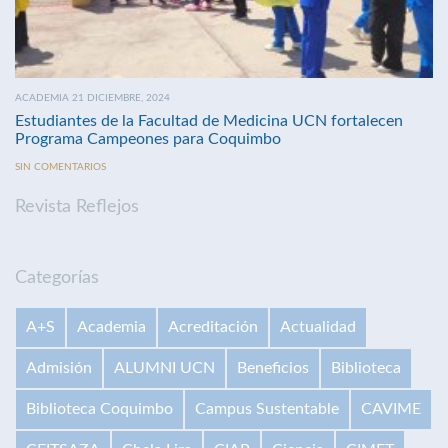
ACADEMIA 21 DICIEMBRE, 2024
Estudiantes de la Facultad de Medicina UCN fortalecen
Programa Campeones para Coquimbo
SIN COMENTARIOS
Revista Reflejos
Categorías
A+S
Academia
Acreditación
Actualidad
Admisión
ALUMNI UCN
Beneficios
Biblioteca
Biblioteca Coquimbo
Campus Sustentable
CAVIME