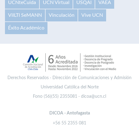
UCNteCuida
UCN Virtual
USQAI
VAEA
VilLTI SeMANN
Vinculación
Vive UCN
Éxito Académico
Derechos Reservados · Dirección de Comunicaciones y Admisión
Universidad Católica del Norte
Fono (56)(55) 2355081 · dicoa@ucn.cl
DICOA - Antofagasta
+56 55 2355 081