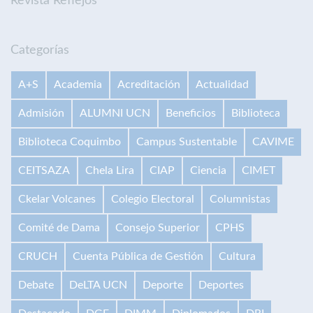
Revista Reflejos
Categorías
A+S
Academia
Acreditación
Actualidad
Admisión
ALUMNI UCN
Beneficios
Biblioteca
Biblioteca Coquimbo
Campus Sustentable
CAVIME
CEITSAZA
Chela Lira
CIAP
Ciencia
CIMET
Ckelar Volcanes
Colegio Electoral
Columnistas
Comité de Dama
Consejo Superior
CPHS
CRUCH
Cuenta Pública de Gestión
Cultura
Debate
DeLTA UCN
Deporte
Deportes