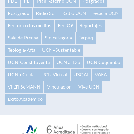
PDE
PEI
Plan Retorno UCN
Posgrados
Postgrado
Radio Sol
Radio UCN
Recicla UCN
Rector en los medios
Red G9
Reportajes
Sala de Prensa
Sin categoría
Tarpuq
Teología-Afta
UCN+Sustentable
UCN-Constituyente
UCN al Día
UCN Coquimbo
UCNteCuida
UCN Virtual
USQAI
VAEA
VilLTI SeMANN
Vinculación
Vive UCN
Éxito Académico