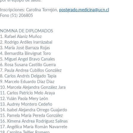
por el equipo de salud.
Inscripciones: Carolina Torrejón,
postgrado.medicina@ucn.cl
Fono (51) 206805
NOMINA DE DIPLOMADOS
1. Rafael Alaniz Muñoz
2. Rodrigo Ardiles Irarrázabal
3. María José Barraza Rojas
4. Bernardita Binvignat Toro
5. Miguel Angel Bravo Canales
6. Rosa Susana Castillo Guerra
7. Paula Andrea Cubillos González
8. Carlos Andrés Delgado Tapia
9. Marcelo Eduardo Díaz Díaz
10. Marcela Alejandra González Jara
11. Carlos Patricio Melo Araya
12. Yulán Paola Mery León
13. Audrey Montero Cedeño
14. Isabel Alejandra Orrego Guajardo
15. Pamela María Pereda González
16. Ximena Andrea Rodríguez Salinas
17. Angélica María Román Navarrete
18. Carolina Teillier Romero