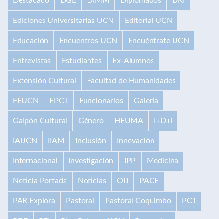
Destacado
DGE
DIMM
Diplomados
DRI
Ediciones Universitarias UCN
Editorial UCN
Educación
Encuentros UCN
Encuéntrate UCN
Entrevistas
Estudiantes
Ex-Alumnos
Extensión Cultural
Facultad de Humanidades
FEUCN
FPCT
Funcionarios
Galería
Galpón Cultural
Género
HEUMA
I+D+i
IAUCN
IIAM
Inclusión
Innovación
Internacional
Investigación
IPP
Medicina
Noticia Portada
Noticias
OIJ
PACE
PAR Explora
Pastoral
Pastoral Coquimbo
PCT