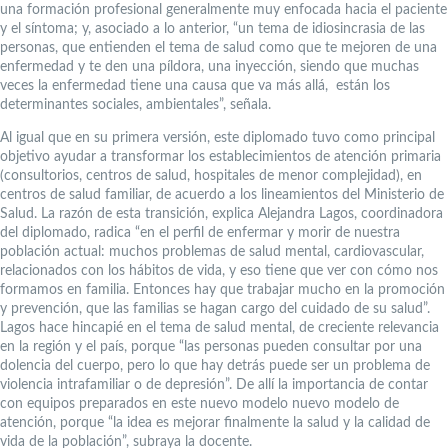
una formación profesional generalmente muy enfocada hacia el paciente
y el síntoma; y, asociado a lo anterior, “un tema de idiosincrasia de las
personas, que entienden el tema de salud como que te mejoren de una
enfermedad y te den una píldora, una inyección, siendo que muchas
veces la enfermedad tiene una causa que va más allá, están los
determinantes sociales, ambientales”, señala.
Al igual que en su primera versión, este diplomado tuvo como principal
objetivo ayudar a transformar los establecimientos de atención primaria
(consultorios, centros de salud, hospitales de menor complejidad), en
centros de salud familiar, de acuerdo a los lineamientos del Ministerio de
Salud. La razón de esta transición, explica Alejandra Lagos, coordinadora
del diplomado, radica “en el perfil de enfermar y morir de nuestra
población actual: muchos problemas de salud mental, cardiovascular,
relacionados con los hábitos de vida, y eso tiene que ver con cómo nos
formamos en familia. Entonces hay que trabajar mucho en la promoción
y prevención, que las familias se hagan cargo del cuidado de su salud”.
Lagos hace hincapié en el tema de salud mental, de creciente relevancia
en la región y el país, porque “las personas pueden consultar por una
dolencia del cuerpo, pero lo que hay detrás puede ser un problema de
violencia intrafamiliar o de depresión”. De allí la importancia de contar
con equipos preparados en este nuevo modelo nuevo modelo de
atención, porque “la idea es mejorar finalmente la salud y la calidad de
vida de la población”, subraya la docente.