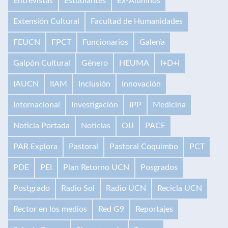
Entrevistas
Estudiantes
Ex-Alumnos
Extensión Cultural
Facultad de Humanidades
FEUCN
FPCT
Funcionarios
Galería
Galpón Cultural
Género
HEUMA
I+D+i
IAUCN
IIAM
Inclusión
Innovación
Internacional
Investigación
IPP
Medicina
Noticia Portada
Noticias
OIJ
PACE
PAR Explora
Pastoral
Pastoral Coquimbo
PCT
PDE
PEI
Plan Retorno UCN
Posgrados
Postgrado
Radio Sol
Radio UCN
Recicla UCN
Rector en los medios
Red G9
Reportajes