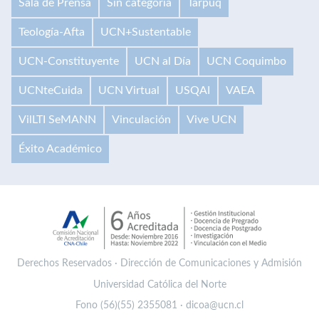
Sala de Prensa
Sin categoría
Tarpuq
Teología-Afta
UCN+Sustentable
UCN-Constituyente
UCN al Día
UCN Coquimbo
UCNteCuida
UCN Virtual
USQAI
VAEA
VilLTI SeMANN
Vinculación
Vive UCN
Éxito Académico
Derechos Reservados · Dirección de Comunicaciones y Admisión
Universidad Católica del Norte
Fono (56)(55) 2355081 · dicoa@ucn.cl