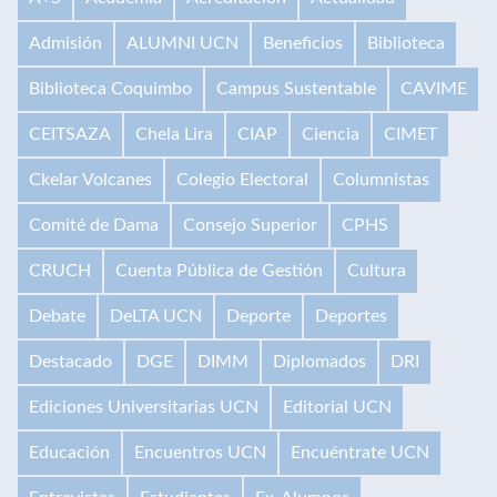
Admisión
ALUMNI UCN
Beneficios
Biblioteca
Biblioteca Coquimbo
Campus Sustentable
CAVIME
CEITSAZA
Chela Lira
CIAP
Ciencia
CIMET
Ckelar Volcanes
Colegio Electoral
Columnistas
Comité de Dama
Consejo Superior
CPHS
CRUCH
Cuenta Pública de Gestión
Cultura
Debate
DeLTA UCN
Deporte
Deportes
Destacado
DGE
DIMM
Diplomados
DRI
Ediciones Universitarias UCN
Editorial UCN
Educación
Encuentros UCN
Encuéntrate UCN