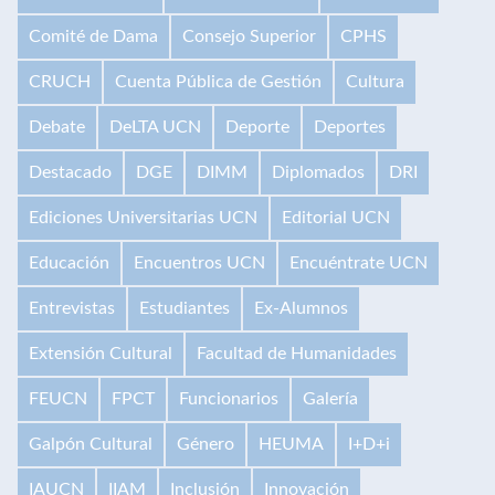
Comité de Dama
Consejo Superior
CPHS
CRUCH
Cuenta Pública de Gestión
Cultura
Debate
DeLTA UCN
Deporte
Deportes
Destacado
DGE
DIMM
Diplomados
DRI
Ediciones Universitarias UCN
Editorial UCN
Educación
Encuentros UCN
Encuéntrate UCN
Entrevistas
Estudiantes
Ex-Alumnos
Extensión Cultural
Facultad de Humanidades
FEUCN
FPCT
Funcionarios
Galería
Galpón Cultural
Género
HEUMA
I+D+i
IAUCN
IIAM
Inclusión
Innovación