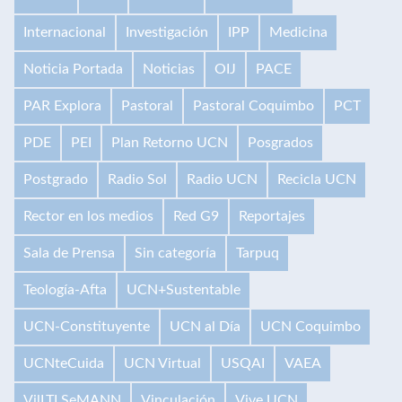
Internacional
Investigación
IPP
Medicina
Noticia Portada
Noticias
OIJ
PACE
PAR Explora
Pastoral
Pastoral Coquimbo
PCT
PDE
PEI
Plan Retorno UCN
Posgrados
Postgrado
Radio Sol
Radio UCN
Recicla UCN
Rector en los medios
Red G9
Reportajes
Sala de Prensa
Sin categoría
Tarpuq
Teología-Afta
UCN+Sustentable
UCN-Constituyente
UCN al Día
UCN Coquimbo
UCNteCuida
UCN Virtual
USQAI
VAEA
VilLTI SeMANN
Vinculación
Vive UCN