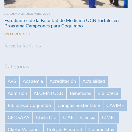
ACADEMIA 21 DICIEMBRE, 2024
Estudiantes de la Facultad de Medicina UCN fortalecen
Programa Campeones para Coquimbo
SIN COMENTARIOS
Revista Reflejos
Categorías
A+S
Academia
Acreditación
Actualidad
Admisión
ALUMNI UCN
Beneficios
Biblioteca
Biblioteca Coquimbo
Campus Sustentable
CAVIME
CEITSAZA
Chela Lira
CIAP
Ciencia
CIMET
Ckelar Volcanes
Colegio Electoral
Columnistas