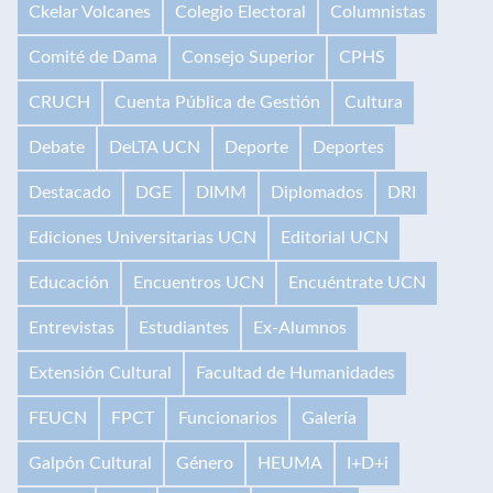
Ckelar Volcanes
Colegio Electoral
Columnistas
Comité de Dama
Consejo Superior
CPHS
CRUCH
Cuenta Pública de Gestión
Cultura
Debate
DeLTA UCN
Deporte
Deportes
Destacado
DGE
DIMM
Diplomados
DRI
Ediciones Universitarias UCN
Editorial UCN
Educación
Encuentros UCN
Encuéntrate UCN
Entrevistas
Estudiantes
Ex-Alumnos
Extensión Cultural
Facultad de Humanidades
FEUCN
FPCT
Funcionarios
Galería
Galpón Cultural
Género
HEUMA
I+D+i