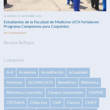
ACADEMIA 21 DICIEMBRE, 2024
Estudiantes de la Facultad de Medicina UCN fortalecen
Programa Campeones para Coquimbo
SIN COMENTARIOS
Revista Reflejos
Categorías
A+S
Academia
Acreditación
Actualidad
Admisión
ALUMNI UCN
Beneficios
Biblioteca
Biblioteca Coquimbo
Campus Sustentable
CAVIME
CEITSAZA
Chela Lira
CIAP
Ciencia
CIMET