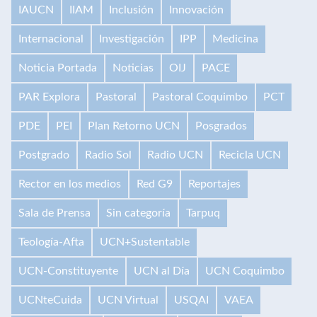
IAUCN
IIAM
Inclusión
Innovación
Internacional
Investigación
IPP
Medicina
Noticia Portada
Noticias
OIJ
PACE
PAR Explora
Pastoral
Pastoral Coquimbo
PCT
PDE
PEI
Plan Retorno UCN
Posgrados
Postgrado
Radio Sol
Radio UCN
Recicla UCN
Rector en los medios
Red G9
Reportajes
Sala de Prensa
Sin categoría
Tarpuq
Teología-Afta
UCN+Sustentable
UCN-Constituyente
UCN al Día
UCN Coquimbo
UCNteCuida
UCN Virtual
USQAI
VAEA