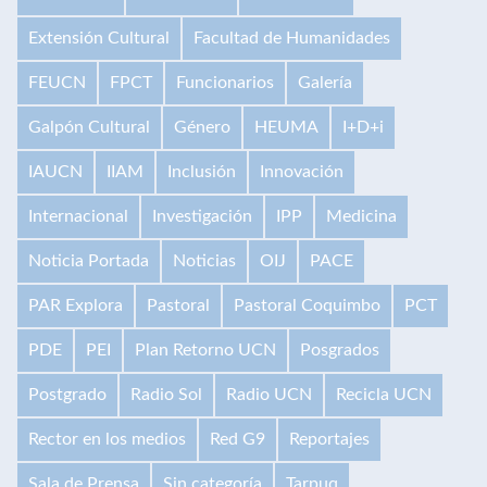
Extensión Cultural
Facultad de Humanidades
FEUCN
FPCT
Funcionarios
Galería
Galpón Cultural
Género
HEUMA
I+D+i
IAUCN
IIAM
Inclusión
Innovación
Internacional
Investigación
IPP
Medicina
Noticia Portada
Noticias
OIJ
PACE
PAR Explora
Pastoral
Pastoral Coquimbo
PCT
PDE
PEI
Plan Retorno UCN
Posgrados
Postgrado
Radio Sol
Radio UCN
Recicla UCN
Rector en los medios
Red G9
Reportajes
Sala de Prensa
Sin categoría
Tarpuq