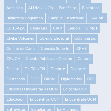
Admisión
ALUMNI UCN
Beneficios
Biblioteca
Biblioteca Coquimbo
Campus Sustentable
CAVIME
CEITSAZA
Chela Lira
CIAP
Ciencia
CIMET
Ckelar Volcanes
Colegio Electoral
Columnistas
Comité de Dama
Consejo Superior
CPHS
CRUCH
Cuenta Pública de Gestión
Cultura
Debate
DeLTA UCN
Deporte
Deportes
Destacado
DGE
DIMM
Diplomados
DRI
Ediciones Universitarias UCN
Editorial UCN
Educación
Encuentros UCN
Encuéntrate UCN
Entrevistas
Estudiantes
Ex-Alumnos