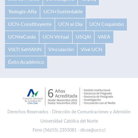
Teología-Afta
UCN+Sustentable
UCN-Constituyente
UCN al Día
UCN Coquimbo
UCNteCuida
UCN Virtual
USQAI
VAEA
VilLTI SeMANN
Vinculación
Vive UCN
Éxito Académico
Derechos Reservados · Dirección de Comunicaciones y Admisión
Universidad Católica del Norte
Fono (56)(55) 2355081 · dicoa@ucn.cl