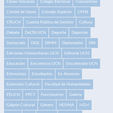
Ckelar Volcanes
Colegio Electoral
Columnistas
Comité de Dama
Consejo Superior
CPHS
CRUCH
Cuenta Pública de Gestión
Cultura
Debate
DeLTA UCN
Deporte
Deportes
Destacado
DGE
DIMM
Diplomados
DRI
Ediciones Universitarias UCN
Editorial UCN
Educación
Encuentros UCN
Encuéntrate UCN
Entrevistas
Estudiantes
Ex-Alumnos
Extensión Cultural
Facultad de Humanidades
FEUCN
FPCT
Funcionarios
Galería
Galpón Cultural
Género
HEUMA
I+D+i