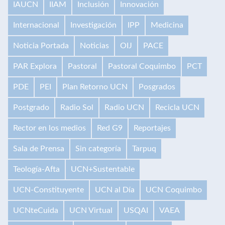
IAUCN
IIAM
Inclusión
Innovación
Internacional
Investigación
IPP
Medicina
Noticia Portada
Noticias
OIJ
PACE
PAR Explora
Pastoral
Pastoral Coquimbo
PCT
PDE
PEI
Plan Retorno UCN
Posgrados
Postgrado
Radio Sol
Radio UCN
Recicla UCN
Rector en los medios
Red G9
Reportajes
Sala de Prensa
Sin categoría
Tarpuq
Teología-Afta
UCN+Sustentable
UCN-Constituyente
UCN al Día
UCN Coquimbo
UCNteCuida
UCN Virtual
USQAI
VAEA