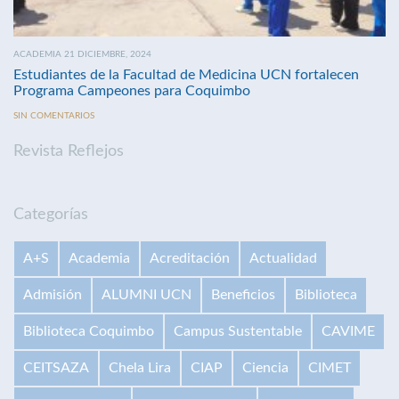
ACADEMIA 21 DICIEMBRE, 2024
Estudiantes de la Facultad de Medicina UCN fortalecen
Programa Campeones para Coquimbo
SIN COMENTARIOS
Revista Reflejos
Categorías
A+S
Academia
Acreditación
Actualidad
Admisión
ALUMNI UCN
Beneficios
Biblioteca
Biblioteca Coquimbo
Campus Sustentable
CAVIME
CEITSAZA
Chela Lira
CIAP
Ciencia
CIMET