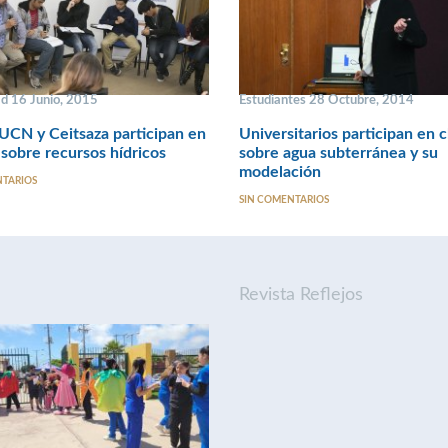
ad 16 Junio, 2015
Estudiantes 28 Octubre, 2014
CN y Ceitsaza participan en
Universitarios participan en c
sobre recursos hídricos
sobre agua subterránea y su
modelación
NTARIOS
SIN COMENTARIOS
Revista Reflejos