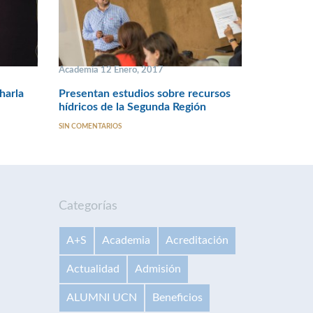
Academia 12 Enero, 2017
harla
Presentan estudios sobre recursos
hídricos de la Segunda Región
SIN COMENTARIOS
Categorías
A+S
Academia
Acreditación
Actualidad
Admisión
ALUMNI UCN
Beneficios