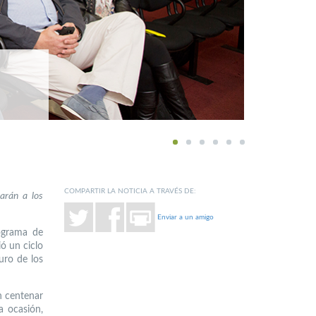
1
2
3
4
5
6
COMPARTIR LA NOTICIA A TRAVÉS DE:
arán a los
Enviar a un amigo
ograma de
ó un ciclo
turo de los
n centenar
a ocasión,