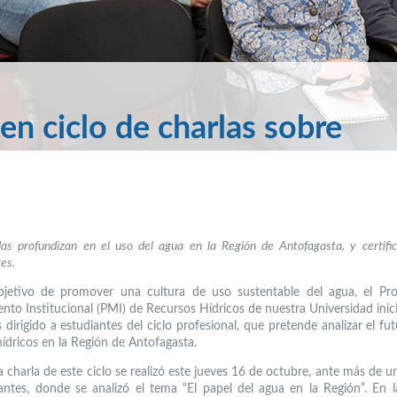
en ciclo de charlas sobre
das profundizan en el uso del agua en la Región de Antofagasta, y certific
tes.
bjetivo de promover una cultura de uso sustentable del agua, el Pr
nto Institucional (PMI) de Recursos Hídricos de nuestra Universidad inici
 dirigido a estudiantes del ciclo profesional, que pretende analizar el fu
hídricos en la Región de Antofagasta.
a charla de este ciclo se realizó este jueves 16 de octubre, ante más de u
antes, donde se analizó el tema “El papel del agua en la Región”. En l