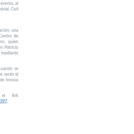
evento, al
rial, Civil
ación: una
 Centro de
ro, quien
n Patricio
e mediante
 cuando se
s serán el
 de Innova
el link
7397
.