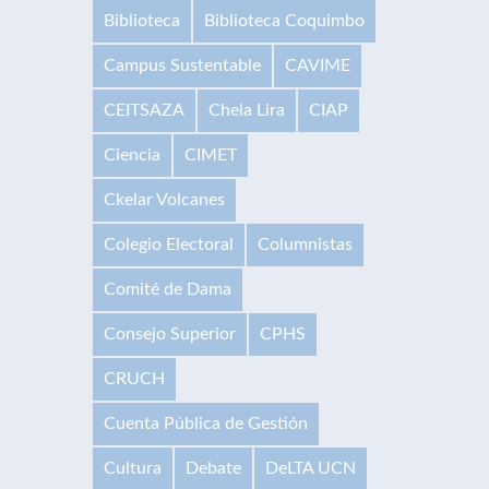
Biblioteca
Biblioteca Coquimbo
Campus Sustentable
CAVIME
CEITSAZA
Chela Lira
CIAP
Ciencia
CIMET
Ckelar Volcanes
Colegio Electoral
Columnistas
Comité de Dama
Consejo Superior
CPHS
CRUCH
Cuenta Pública de Gestión
Cultura
Debate
DeLTA UCN