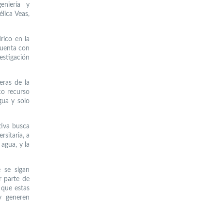
eniería y
lica Veas,
rico en la
cuenta con
estigación
eras de la
co recurso
gua y solo
tiva busca
sitaria, a
agua, y la
e se sigan
r parte de
 que estas
y generen