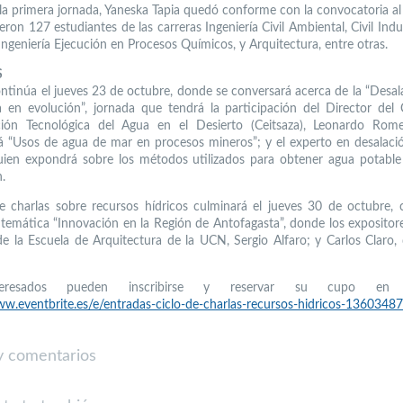
la primera jornada, Yaneska Tapia quedó conforme con la convocatoria al 
ieron 127 estudiantes de las carreras Ingeniería Civil Ambiental, Civil Indust
Ingeniería Ejecución en Procesos Químicos, y Arquitectura, entre otras.
S
continúa el jueves 23 de octubre, donde se conversará acerca de la “Desal
a en evolución”, jornada que tendrá la participación del Director del
ación Tecnológica del Agua en el Desierto (Ceitsaza), Leonardo Rome
á “Usos de agua de mar en procesos mineros”; y el experto en desalació
uien expondrá sobre los métodos utilizados para obtener agua potabl
.
de charlas sobre recursos hídricos culminará el jueves 30 de octubre,
 temática “Innovación en la Región de Antofagasta”, donde los expositore
de la Escuela de Arquitectura de la UCN, Sergio Alfaro; y Carlos Claro,
teresados pueden inscribirse y reservar su cupo en 
ww.eventbrite.es/e/entradas-ciclo-de-charlas-recursos-hidricos-1360348
 comentarios