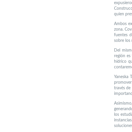
expusier
Construcc
quien pre
Ambos exp
zona. Cov
fuentes d
sobre los 
Del mismo
región es
hídrico q
contaremo
Yaneska T
promover 
través de
importanci
Asimismo,
generando
los estud
instanci
solucione