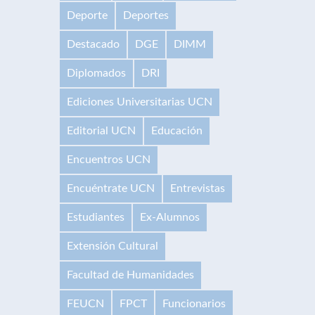
Deporte
Deportes
Destacado
DGE
DIMM
Diplomados
DRI
Ediciones Universitarias UCN
Editorial UCN
Educación
Encuentros UCN
Encuéntrate UCN
Entrevistas
Estudiantes
Ex-Alumnos
Extensión Cultural
Facultad de Humanidades
FEUCN
FPCT
Funcionarios