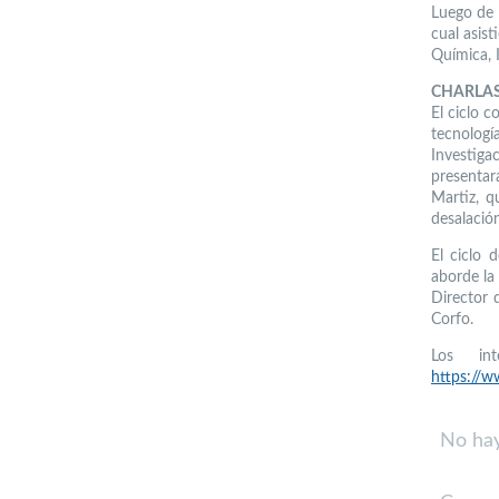
Luego de 
cual asist
Química, 
CHARLA
El ciclo 
tecnologí
Investig
presentar
Martiz, q
desalación
El ciclo 
aborde la
Director 
Corfo.
Los in
https://w
No hay