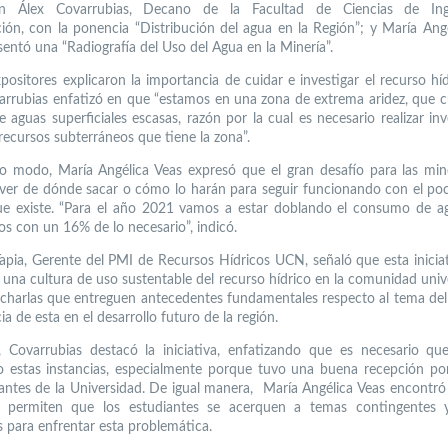
on Álex Covarrubias, Decano de la Facultad de Ciencias de Ing
ión, con la ponencia “Distribución del agua en la Región”; y María Angé
sentó una “Radiografía del Uso del Agua en la Minería”.
ositores explicaron la importancia de cuidar e investigar el recurso híd
arrubias enfatizó en que “estamos en una zona de extrema aridez, que 
e aguas superficiales escasas, razón por la cual es necesario realizar inv
recursos subterráneos que tiene la zona”.
 modo, María Angélica Veas expresó que el gran desafío para las min
 ver de dónde sacar o cómo lo harán para seguir funcionando con el po
ue existe. “Para el año 2021 vamos a estar doblando el consumo de a
s con un 16% de lo necesario”, indicó.
apia, Gerente del PMI de Recursos Hídricos UCN, señaló que esta inicia
una cultura de uso sustentable del recurso hídrico en la comunidad univer
 charlas que entreguen antecedentes fundamentales respecto al tema del 
a de esta en el desarrollo futuro de la región.
 Covarrubias destacó la iniciativa, enfatizando que es necesario qu
 estas instancias, especialmente porque tuvo una buena recepción po
iantes de la Universidad. De igual manera, María Angélica Veas encontró
as permiten que los estudiantes se acerquen a temas contingentes 
s para enfrentar esta problemática.