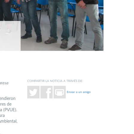
COMPARTIR LA NOTICIA A TRAVÉS DE:
presa
Enviar a un amigo
rendieron
eres de
a (PVUE).
ura
Ambiental,
,