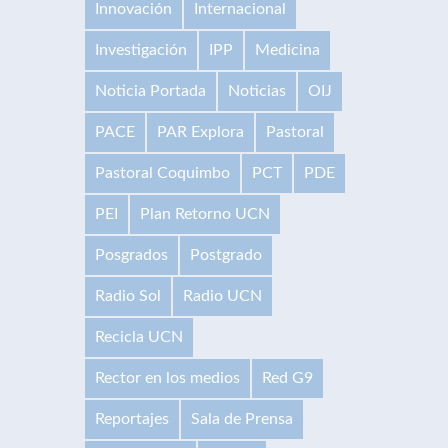
Innovación
Internacional
Investigación
IPP
Medicina
Noticia Portada
Noticias
OIJ
PACE
PAR Explora
Pastoral
Pastoral Coquimbo
PCT
PDE
PEI
Plan Retorno UCN
Posgrados
Postgrado
Radio Sol
Radio UCN
Recicla UCN
Rector en los medios
Red G9
Reportajes
Sala de Prensa