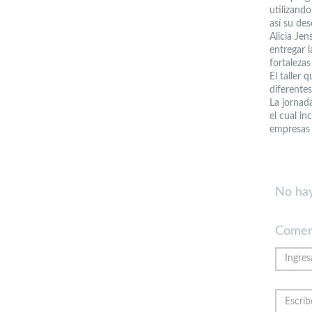
utilizando
así su de
Alicia Je
entregar 
fortalezas
El taller 
diferentes
La jornad
el cual in
empresas 
No hay
Comen