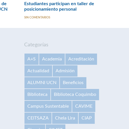
s de
Estudiantes participan en taller de
 UCN
posicionamiento personal
SIN COMENTARIOS
Categorías
A+S
Academia
Acreditación
Actualidad
Admisión
ALUMNI UCN
Beneficios
Biblioteca
Biblioteca Coquimbo
Campus Sustentable
CAVIME
CEITSAZA
Chela Lira
CIAP