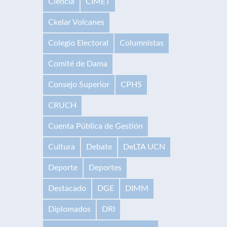
Ciencia
CIMET
Ckelar Volcanes
Colegio Electoral
Columnistas
Comité de Dama
Consejo Superior
CPHS
CRUCH
Cuenta Pública de Gestión
Cultura
Debate
DeLTA UCN
Deporte
Deportes
Destacado
DGE
DIMM
Diplomados
DRI