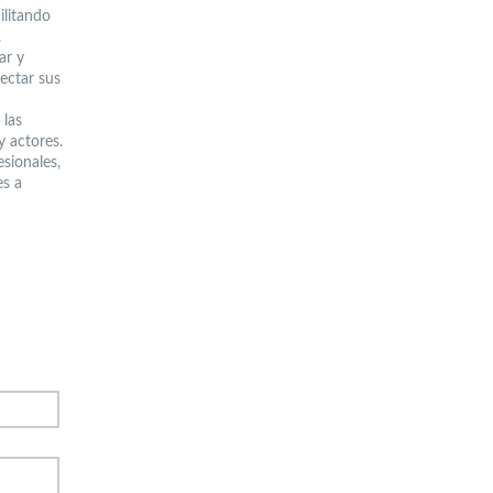
ilitando
.
ar y
ectar sus
 las
y actores.
sionales,
es a