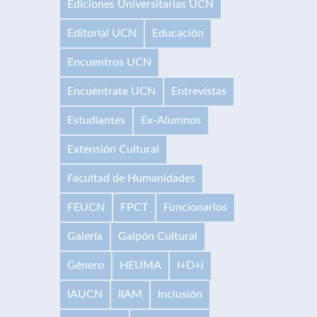
Ediciones Universitarias UCN
Editorial UCN
Educación
Encuentros UCN
Encuéntrate UCN
Entrevistas
Estudiantes
Ex-Alumnos
Extensión Cultural
Facultad de Humanidades
FEUCN
FPCT
Funcionarios
Galería
Galpón Cultural
Género
HEUMA
I+D+i
IAUCN
IIAM
Inclusión