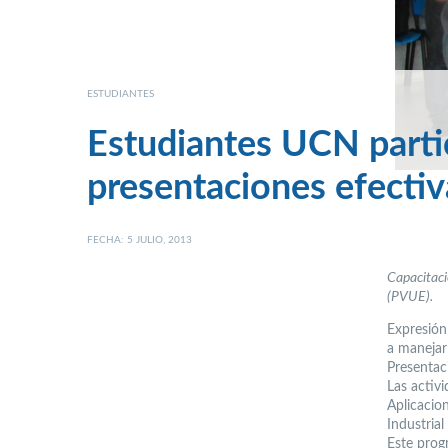
ESTUDIANTES
Estudiantes UCN partic
presentaciones efectiv
FECHA: 5 JULIO, 2013
Capacitaci
(PVUE).
Expresión
a manejar 
Presentac
Las activi
Aplicacio
Industria
Este progr