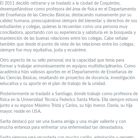
El 2011 decidió retirarse y se trasladó a la ciudad de Coquimbo,
desempeñándose como profesora del área de física en el Departamento
de Enseñanza de las Ciencias Básicas, destacando nuevamente por su
calidez humana, preocupándose siempre del bienestar y derechos de sus
estudiantes y colegas, quienes la recuerdan como una persona muy
conciliadora, aportando con su experiencia y sabiduría en la búsqueda y
mantención de las buenas relaciones entre los colegas. Cabe señalar
también que desde el punto de vista de las relaciones entre los colegas,
siempre fue muy equitativa, justa y ecuánime.
Otro aspecto de su sello personal, era la capacidad que tenía para
formar y trabajar armoniosamente en equipos multidisciplinarios. Como
académica hizo valiosos aportes en el Departamento de Enseñanza de
las Ciencias Básicas, resaltando en proyectos de docencia, investigación
educativa y su aporte en el plan de trabajo de la unidad.
Posteriormente se trasladó a Santiago, donde trabajó como profesora de
física en la Universidad Técnica Federico Santa María. Ella siempre estuvo
junto a su esposo Máximo Tristá y Carlos, su hijo menor. Dania, su hija
mayor, reside en USA.
Sarita destacó por ser una buena amiga y una mujer valiente y con
mucha entereza para enfrentar una enfermedad tan devastadora.
Sarita siempre será recordada con mucho cariño, admiración y respeto.