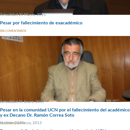
Actualidad 20 Marzo, 2015
Pesar por fallecimiento de exacadémico
SIN COMENTARIOS
Actualidad 31 Enero, 2017
Pesar en la comunidad UCN por el fallecimiento del académico
y ex Decano Dr. Ramón Correa Soto
Noticias 25 Marzo, 2013
11 COMENTARIOS