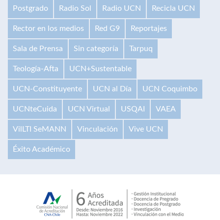
Postgrado
Radio Sol
Radio UCN
Recicla UCN
Rector en los medios
Red G9
Reportajes
Sala de Prensa
Sin categoría
Tarpuq
Teología-Afta
UCN+Sustentable
UCN-Constituyente
UCN al Día
UCN Coquimbo
UCNteCuida
UCN Virtual
USQAI
VAEA
VilLTI SeMANN
Vinculación
Vive UCN
Éxito Académico