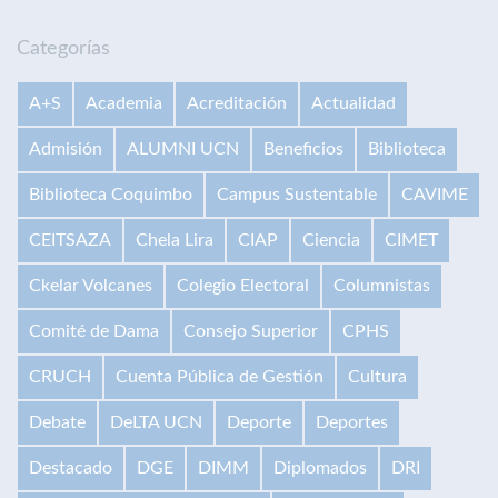
Categorías
A+S
Academia
Acreditación
Actualidad
Admisión
ALUMNI UCN
Beneficios
Biblioteca
Biblioteca Coquimbo
Campus Sustentable
CAVIME
CEITSAZA
Chela Lira
CIAP
Ciencia
CIMET
Ckelar Volcanes
Colegio Electoral
Columnistas
Comité de Dama
Consejo Superior
CPHS
CRUCH
Cuenta Pública de Gestión
Cultura
Debate
DeLTA UCN
Deporte
Deportes
Destacado
DGE
DIMM
Diplomados
DRI