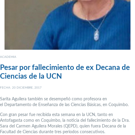
ACADEMIA
Pesar por fallecimiento de ex Decana de
Ciencias de la UCN
FECHA: 20 DICIEMBRE, 2017
Sarita Aguilera también se desempeñó como profesora en
el Departamento de Enseñanza de las Ciencias Básicas, en Coquimbo.
Con gran pesar fue recibida esta semana en la UCN, tanto en
Antofagasta como en Coquimbo, la noticia del fallecimiento de la Dra.
Sara del Carmen Aguilera Morales (QEPD), quien fuera Decana de la
Facultad de Ciencias durante tres periodos consecutivos.