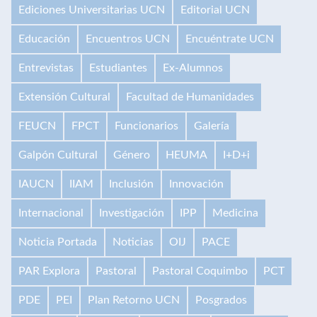
Ediciones Universitarias UCN
Editorial UCN
Educación
Encuentros UCN
Encuéntrate UCN
Entrevistas
Estudiantes
Ex-Alumnos
Extensión Cultural
Facultad de Humanidades
FEUCN
FPCT
Funcionarios
Galería
Galpón Cultural
Género
HEUMA
I+D+i
IAUCN
IIAM
Inclusión
Innovación
Internacional
Investigación
IPP
Medicina
Noticia Portada
Noticias
OIJ
PACE
PAR Explora
Pastoral
Pastoral Coquimbo
PCT
PDE
PEI
Plan Retorno UCN
Posgrados