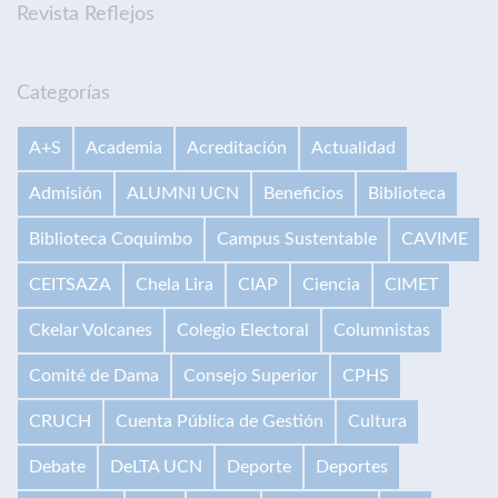
Revista Reflejos
Categorías
A+S
Academia
Acreditación
Actualidad
Admisión
ALUMNI UCN
Beneficios
Biblioteca
Biblioteca Coquimbo
Campus Sustentable
CAVIME
CEITSAZA
Chela Lira
CIAP
Ciencia
CIMET
Ckelar Volcanes
Colegio Electoral
Columnistas
Comité de Dama
Consejo Superior
CPHS
CRUCH
Cuenta Pública de Gestión
Cultura
Debate
DeLTA UCN
Deporte
Deportes