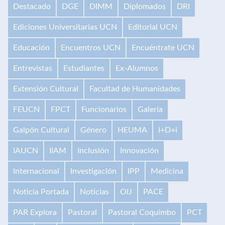
Destacado
DGE
DIMM
Diplomados
DRI
Ediciones Universitarias UCN
Editorial UCN
Educación
Encuentros UCN
Encuéntrate UCN
Entrevistas
Estudiantes
Ex-Alumnos
Extensión Cultural
Facultad de Humanidades
FEUCN
FPCT
Funcionarios
Galería
Galpón Cultural
Género
HEUMA
I+D+i
IAUCN
IIAM
Inclusión
Innovación
Internacional
Investigación
IPP
Medicina
Noticia Portada
Noticias
OIJ
PACE
PAR Explora
Pastoral
Pastoral Coquimbo
PCT