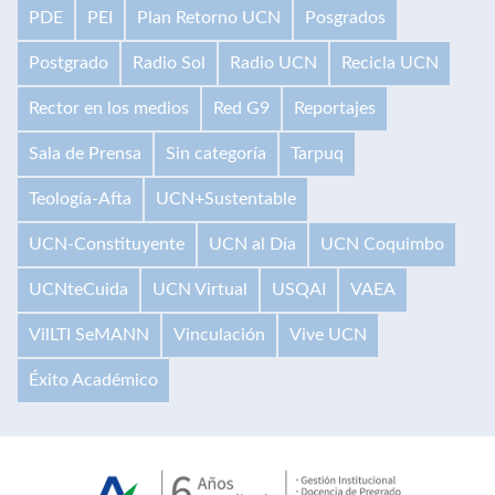
PDE
PEI
Plan Retorno UCN
Posgrados
Postgrado
Radio Sol
Radio UCN
Recicla UCN
Rector en los medios
Red G9
Reportajes
Sala de Prensa
Sin categoría
Tarpuq
Teología-Afta
UCN+Sustentable
UCN-Constituyente
UCN al Día
UCN Coquimbo
UCNteCuida
UCN Virtual
USQAI
VAEA
VilLTI SeMANN
Vinculación
Vive UCN
Éxito Académico