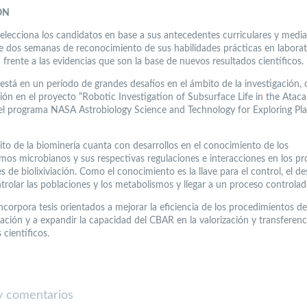
ÓN
elecciona los candidatos en base a sus antecedentes curriculares y medi
e dos semanas de reconocimiento de sus habilidades prácticas en laborat
 frente a las evidencias que son la base de nuevos resultados científicos.
 está en un período de grandes desafíos en el ámbito de la investigación,
ción en el proyecto “Robotic Investigation of Subsurface Life in the Atac
el programa NASA Astrobiology Science and Technology for Exploring Pl
ito de la biominería cuanta con desarrollos en el conocimiento de los
mos microbianos y sus respectivas regulaciones e interacciones en los p
es de biolixiviación. Como el conocimiento es la llave para el control, el de
trolar las poblaciones y los metabolismos y llegar a un proceso controlad
ncorpora tesis orientados a mejorar la eficiencia de los procedimientos d
gación y a expandir la capacidad del CBAR en la valorización y transferenc
 científicos.
 comentarios