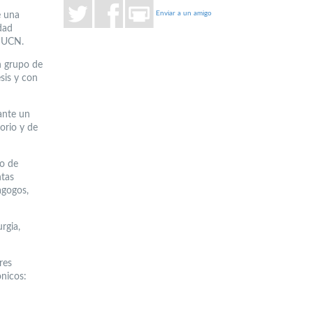
Enviar a un amigo
e una
dad
a UCN.
n grupo de
sis y con
ante un
orio y de
do de
ntas
agogos,
rgia,
res
ónicos: