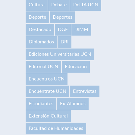
Cultura
Debate
DeLTA UCN
Deporte
Deportes
Destacado
DGE
DIMM
Diplomados
DRI
Ediciones Universitarias UCN
Editorial UCN
Educación
Encuentros UCN
Encuéntrate UCN
Entrevistas
Estudiantes
Ex-Alumnos
Extensión Cultural
Facultad de Humanidades