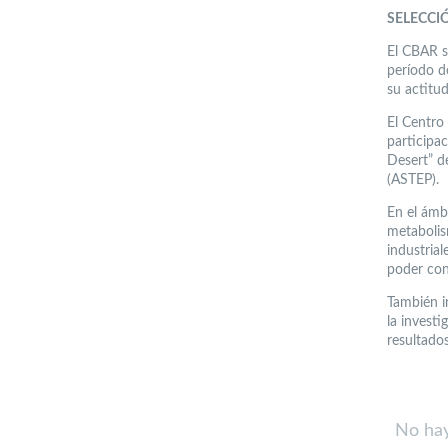
SELECCI
El CBAR s
período d
su actitud
El Centro
participa
Desert” d
(ASTEP).
En el ámb
metabolis
industrial
poder con
También i
la investi
resultados
No hay