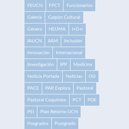
FEUCN
FPCT
Funcionarios
Galería
Galpón Cultural
Género
HEUMA
I+D+i
IAUCN
IIAM
Inclusión
Innovación
Internacional
Investigación
IPP
Medicina
Noticia Portada
Noticias
OIJ
PACE
PAR Explora
Pastoral
Pastoral Coquimbo
PCT
PDE
PEI
Plan Retorno UCN
Posgrados
Postgrado