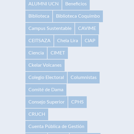
ALUMNI UCN
Beneficios
Biblioteca
Biblioteca Coquimbo
Campus Sustentable
CAVIME
CEITSAZA
Chela Lira
CIAP
Ciencia
CIMET
Ckelar Volcanes
Colegio Electoral
Columnistas
Comité de Dama
Consejo Superior
CPHS
CRUCH
Cuenta Pública de Gestión