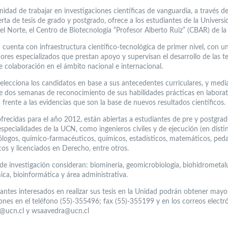
nidad de trabajar en investigaciones científicas de vanguardia, a través d
rta de tesis de grado y postgrado, ofrece a los estudiantes de la Universi
del Norte, el Centro de Biotecnología “Profesor Alberto Ruiz” (CBAR) de l
 cuenta con infraestructura científico-tecnológica de primer nivel, con u
ores especializados que prestan apoyo y supervisan el desarrollo de las te
e colaboración en el ámbito nacional e internacional.
elecciona los candidatos en base a sus antecedentes curriculares, y medi
e dos semanas de reconocimiento de sus habilidades prácticas en laborat
 frente a las evidencias que son la base de nuevos resultados científicos.
ofrecidas para el año 2012, están abiertas a estudiantes de pre y postgra
especialidades de la UCN, como ingenieros civiles y de ejecución (en disti
eólogos, químico-farmacéuticos, químicos, estadísticos, matemáticos, ped
cos y licenciados en Derecho, entre otros.
 de investigación consideran: biominería, geomicrobiología, biohidrometalu
ica, bioinformática y área administrativa.
iantes interesados en realizar sus tesis en la Unidad podrán obtener mayo
ones en el teléfono (55)-355496; fax (55)-355199 y en los correos electr
@ucn.cl y wsaavedra@ucn.cl