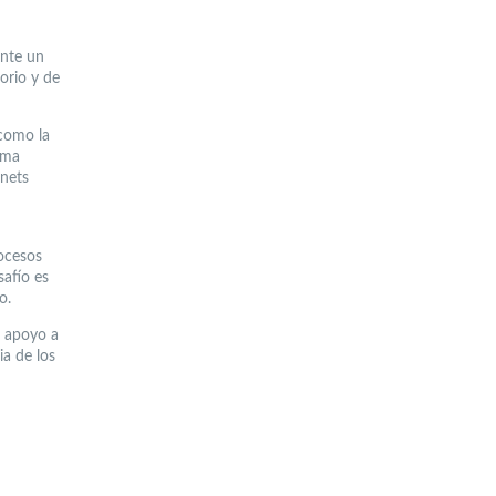
ante un
orio y de
 como la
ama
anets
rocesos
safío es
o.
e apoyo a
ia de los