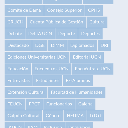
Comité de Dama
Consejo Superior
CPHS
CRUCH
Cuenta Pública de Gestión
Cultura
Debate
DeLTA UCN
Deporte
Deportes
Destacado
DGE
DIMM
Diplomados
DRI
Ediciones Universitarias UCN
Editorial UCN
Educación
Encuentros UCN
Encuéntrate UCN
Entrevistas
Estudiantes
Ex-Alumnos
Extensión Cultural
Facultad de Humanidades
FEUCN
FPCT
Funcionarios
Galería
Galpón Cultural
Género
HEUMA
I+D+i
IAUCN
IIAM
Inclusión
Innovación