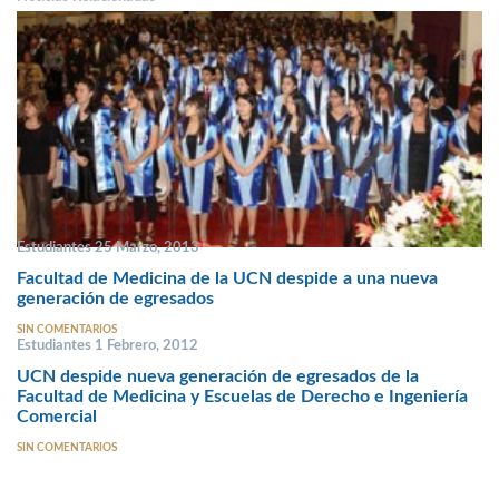
Estudiantes 25 Marzo, 2013
Facultad de Medicina de la UCN despide a una nueva
generación de egresados
SIN COMENTARIOS
Estudiantes 1 Febrero, 2012
UCN despide nueva generación de egresados de la
Facultad de Medicina y Escuelas de Derecho e Ingeniería
Comercial
SIN COMENTARIOS