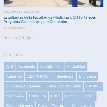
ACADEMIA 21 DICIEMBRE, 2024
Estudiantes de la Facultad de Medicina UCN fortalecen
Programa Campeones para Coquimbo
SIN COMENTARIOS
Revista Reflejos
Categorías
A+S
Academia
Acreditación
Actualidad
Admisión
ALUMNI UCN
Beneficios
Biblioteca
Biblioteca Coquimbo
Campus Sustentable
CAVIME
CEITSAZA
Chela Lira
CIAP
Ciencia
CIMET
Ckelar Volcanes
Colegio Electoral
Columnistas