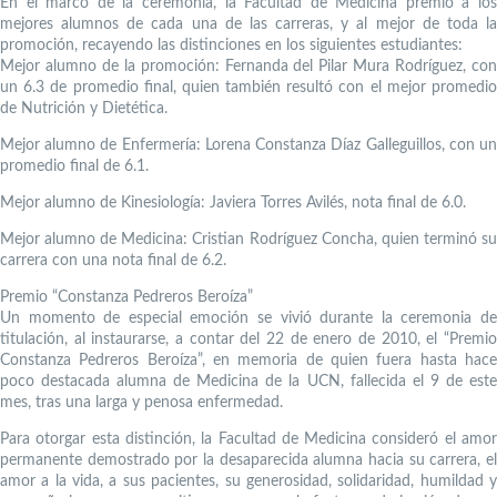
En el marco de la ceremonia, la Facultad de Medicina premió a los
mejores alumnos de cada una de las carreras, y al mejor de toda la
promoción, recayendo las distinciones en los siguientes estudiantes:
Mejor alumno de la promoción: Fernanda del Pilar Mura Rodríguez, con
un 6.3 de promedio final, quien también resultó con el mejor promedio
de Nutrición y Dietética.
Mejor alumno de Enfermería: Lorena Constanza Díaz Galleguillos, con un
promedio final de 6.1.
Mejor alumno de Kinesiología: Javiera Torres Avilés, nota final de 6.0.
Mejor alumno de Medicina: Cristian Rodríguez Concha, quien terminó su
carrera con una nota final de 6.2.
Premio “Constanza Pedreros Beroíza”
Un momento de especial emoción se vivió durante la ceremonia de
titulación, al instaurarse, a contar del 22 de enero de 2010, el “Premio
Constanza Pedreros Beroíza”, en memoria de quien fuera hasta hace
poco destacada alumna de Medicina de la UCN, fallecida el 9 de este
mes, tras una larga y penosa enfermedad.
Para otorgar esta distinción, la Facultad de Medicina consideró el amor
permanente demostrado por la desaparecida alumna hacia su carrera, el
amor a la vida, a sus pacientes, su generosidad, solidaridad, humildad y