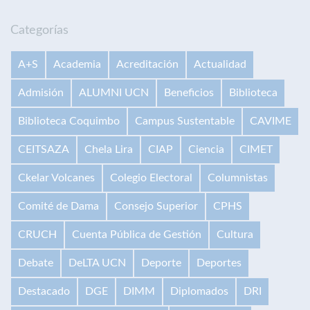
Categorías
A+S
Academia
Acreditación
Actualidad
Admisión
ALUMNI UCN
Beneficios
Biblioteca
Biblioteca Coquimbo
Campus Sustentable
CAVIME
CEITSAZA
Chela Lira
CIAP
Ciencia
CIMET
Ckelar Volcanes
Colegio Electoral
Columnistas
Comité de Dama
Consejo Superior
CPHS
CRUCH
Cuenta Pública de Gestión
Cultura
Debate
DeLTA UCN
Deporte
Deportes
Destacado
DGE
DIMM
Diplomados
DRI