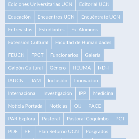
Ediciones Universitarias UCN
Editorial UCN
Educación
Encuentros UCN
Encuéntrate UCN
Entrevistas
Estudiantes
Ex-Alumnos
Extensión Cultural
Facultad de Humanidades
FEUCN
FPCT
Funcionarios
Galería
Galpón Cultural
Género
HEUMA
I+D+i
IAUCN
IIAM
Inclusión
Innovación
Internacional
Investigación
IPP
Medicina
Noticia Portada
Noticias
OIJ
PACE
PAR Explora
Pastoral
Pastoral Coquimbo
PCT
PDE
PEI
Plan Retorno UCN
Posgrados