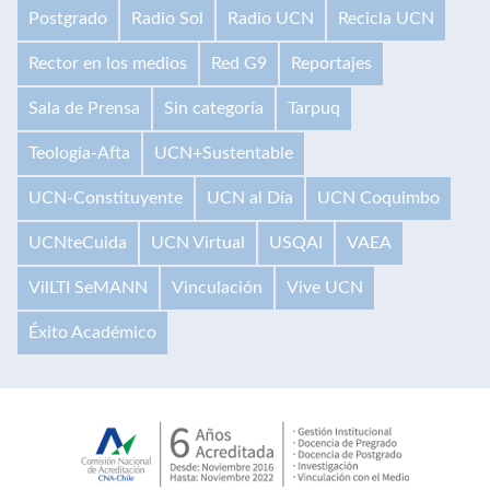
Postgrado
Radio Sol
Radio UCN
Recicla UCN
Rector en los medios
Red G9
Reportajes
Sala de Prensa
Sin categoría
Tarpuq
Teología-Afta
UCN+Sustentable
UCN-Constituyente
UCN al Día
UCN Coquimbo
UCNteCuida
UCN Virtual
USQAI
VAEA
VilLTI SeMANN
Vinculación
Vive UCN
Éxito Académico