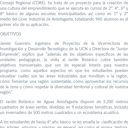
Consejo Regional (CORE). Se trata de un proyecto para la creación de
una cultura del emprendimiento que se ejecuta en cursos de 2°, 4°, 6° y
8° básico de algunas escuelas municipalizadas, así como en 1° y 2°
medio del Liceo Industrial de Antofagasta, totalizando 960 alumnos en el
primer año de su aplicación.
OBJETIVOS
Janett Guerrero, ingeniero de Proyectos de la Vicerrectoría de
Investigación y Desarrollo Tecnológico de la UCN y Directora de “Junior
Emprende”, explicó que “además de los objetivos específicos de las
unidades pedagógicas, la visita al Jardín Botánico cubre también
objetivos transversales que son de especial interés para nuestro
programa, como aquellos aspectos en que los estudiantes puedan
visualizar cuáles son las áreas industriales que movilizan a la región,
cómo fomentar una región sustentable, cómo aprovechar los recursos
de la zona y cómo respetar la diversidad territorial y cultural de nuestra
región”.
El Jardín Botánico de Aguas Antofagasta dispone de 3.200 metros
cuadrados de áreas verdes, divididas en 9 estaciones temáticas, incluido
un invernadero de 500 metros cuadrados y un ecosistema acuático.
A los estudiantes de hasta 4° año básico se les enseña la clasificación de
los árboles, arbustos y plantas, en general, así como el aroma, textura,