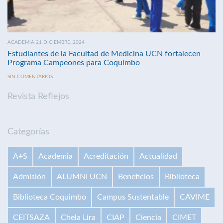
ACADEMIA 21 DICIEMBRE, 2024
Estudiantes de la Facultad de Medicina UCN fortalecen
Programa Campeones para Coquimbo
SIN COMENTARIOS
Revista Reflejos
Categorías
A+S
Academia
Acreditación
Actualidad
Admisión
ALUMNI UCN
Beneficios
Biblioteca
Biblioteca Coquimbo
Campus Sustentable
CAVIME
CEITSAZA
Chela Lira
CIAP
Ciencia
CIMET