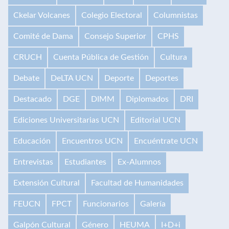
Ckelar Volcanes
Colegio Electoral
Columnistas
Comité de Dama
Consejo Superior
CPHS
CRUCH
Cuenta Pública de Gestión
Cultura
Debate
DeLTA UCN
Deporte
Deportes
Destacado
DGE
DIMM
Diplomados
DRI
Ediciones Universitarias UCN
Editorial UCN
Educación
Encuentros UCN
Encuéntrate UCN
Entrevistas
Estudiantes
Ex-Alumnos
Extensión Cultural
Facultad de Humanidades
FEUCN
FPCT
Funcionarios
Galería
Galpón Cultural
Género
HEUMA
I+D+i