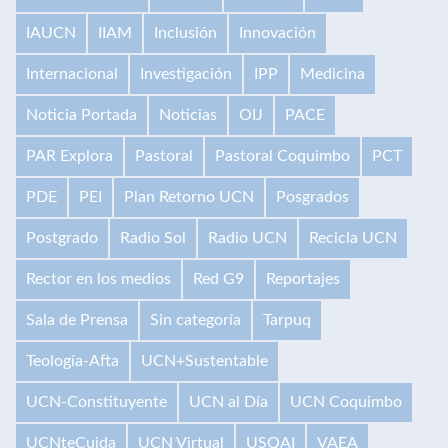
IAUCN
IIAM
Inclusión
Innovación
Internacional
Investigación
IPP
Medicina
Noticia Portada
Noticias
OIJ
PACE
PAR Explora
Pastoral
Pastoral Coquimbo
PCT
PDE
PEI
Plan Retorno UCN
Posgrados
Postgrado
Radio Sol
Radio UCN
Recicla UCN
Rector en los medios
Red G9
Reportajes
Sala de Prensa
Sin categoría
Tarpuq
Teología-Afta
UCN+Sustentable
UCN-Constituyente
UCN al Día
UCN Coquimbo
UCNteCuida
UCN Virtual
USQAI
VAEA