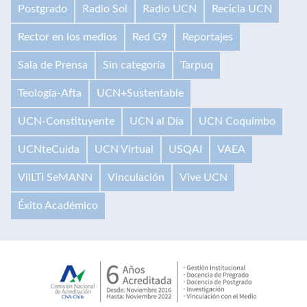
Postgrado
Radio Sol
Radio UCN
Recicla UCN
Rector en los medios
Red G9
Reportajes
Sala de Prensa
Sin categoría
Tarpuq
Teología-Afta
UCN+Sustentable
UCN-Constituyente
UCN al Día
UCN Coquimbo
UCNteCuida
UCN Virtual
USQAI
VAEA
VilLTI SeMANN
Vinculación
Vive UCN
Éxito Académico