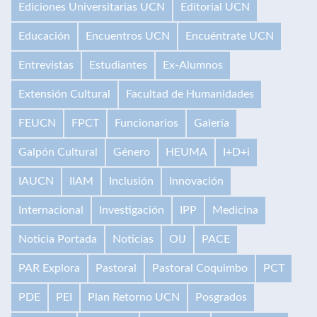
Ediciones Universitarias UCN
Editorial UCN
Educación
Encuentros UCN
Encuéntrate UCN
Entrevistas
Estudiantes
Ex-Alumnos
Extensión Cultural
Facultad de Humanidades
FEUCN
FPCT
Funcionarios
Galería
Galpón Cultural
Género
HEUMA
I+D+i
IAUCN
IIAM
Inclusión
Innovación
Internacional
Investigación
IPP
Medicina
Noticia Portada
Noticias
OIJ
PACE
PAR Explora
Pastoral
Pastoral Coquimbo
PCT
PDE
PEI
Plan Retorno UCN
Posgrados