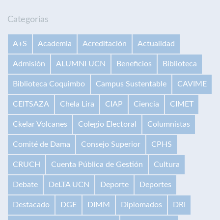
Categorías
A+S
Academia
Acreditación
Actualidad
Admisión
ALUMNI UCN
Beneficios
Biblioteca
Biblioteca Coquimbo
Campus Sustentable
CAVIME
CEITSAZA
Chela Lira
CIAP
Ciencia
CIMET
Ckelar Volcanes
Colegio Electoral
Columnistas
Comité de Dama
Consejo Superior
CPHS
CRUCH
Cuenta Pública de Gestión
Cultura
Debate
DeLTA UCN
Deporte
Deportes
Destacado
DGE
DIMM
Diplomados
DRI