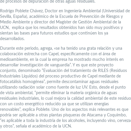
de procesos de depuración de otras aguas residuales.
Rodrigo Poblete Chávez, Doctor en Ingeniería Ambiental (Universidad de
Sevilla, España), académico de la Escuela de Prevención de Riesgos y
Medio Ambiente y director del Magíster de Gestión Ambiental de la
UCN, explica que los resultados obtenidos han sido muy positivos y
sientan las bases para futuros estudios que continúen los ya
desarrollados.
Durante este periodo, agrega, «se ha tenido una grata relación y una
colaboración estrecha con Capel, específicamente con el área de
medioambiente, en la cual la empresa ha mostrado mucho interés en
desarrollar investigación de vanguardia”. Y es que este proyecto
conjunto, denominado “Evaluación del tratamiento de RILES (Residuos
Industriales Líquidos) del proceso productivo de Capel mediante de
fotocatálisis homogénea”, permite descontaminar aguas residuales
utilizando radiación solar como fuente de luz UV. Esto, desde el punto
de vista ambiental, “permite eliminar la materia orgánica de aguas
residuales industriales, lo cual mejora la calidad ambiental de este residuo
con un costo energético reducido ya que se utilizan energías
renovables”, explica Poblete. Uno de los aspectos más relevantes es que
podría ser aplicable a otras plantas pisqueras de Atacama y Coquimbo,
“es aplicable a toda la industria de los alcoholes, incluyendo vino, cerveza
y otros”, señala el académico de la UCN.