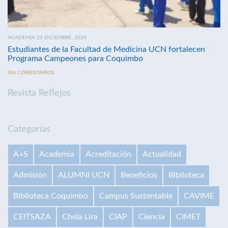
ACADEMIA 21 DICIEMBRE, 2024
Estudiantes de la Facultad de Medicina UCN fortalecen
Programa Campeones para Coquimbo
SIN COMENTARIOS
Revista Reflejos
Categorías
A+S
Academia
Acreditación
Actualidad
Admisión
ALUMNI UCN
Beneficios
Biblioteca
Biblioteca Coquimbo
Campus Sustentable
CAVIME
CEITSAZA
Chela Lira
CIAP
Ciencia
CIMET