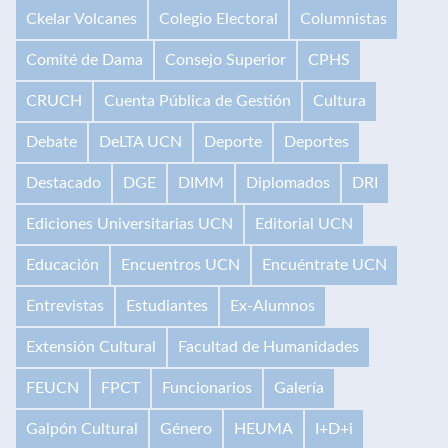
Ckelar Volcanes
Colegio Electoral
Columnistas
Comité de Dama
Consejo Superior
CPHS
CRUCH
Cuenta Pública de Gestión
Cultura
Debate
DeLTA UCN
Deporte
Deportes
Destacado
DGE
DIMM
Diplomados
DRI
Ediciones Universitarias UCN
Editorial UCN
Educación
Encuentros UCN
Encuéntrate UCN
Entrevistas
Estudiantes
Ex-Alumnos
Extensión Cultural
Facultad de Humanidades
FEUCN
FPCT
Funcionarios
Galería
Galpón Cultural
Género
HEUMA
I+D+i