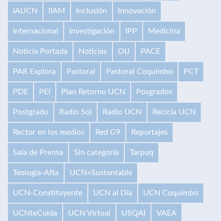
IAUCN
IIAM
Inclusión
Innovación
Internacional
Investigación
IPP
Medicina
Noticia Portada
Noticias
OIJ
PACE
PAR Explora
Pastoral
Pastoral Coquimbo
PCT
PDE
PEI
Plan Retorno UCN
Posgrados
Postgrado
Radio Sol
Radio UCN
Recicla UCN
Rector en los medios
Red G9
Reportajes
Sala de Prensa
Sin categoría
Tarpuq
Teología-Afta
UCN+Sustentable
UCN-Constituyente
UCN al Día
UCN Coquimbo
UCNteCuida
UCN Virtual
USQAI
VAEA