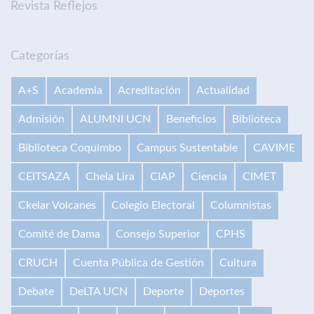
Revista Reflejos
Categorías
A+S
Academia
Acreditación
Actualidad
Admisión
ALUMNI UCN
Beneficios
Biblioteca
Biblioteca Coquimbo
Campus Sustentable
CAVIME
CEITSAZA
Chela Lira
CIAP
Ciencia
CIMET
Ckelar Volcanes
Colegio Electoral
Columnistas
Comité de Dama
Consejo Superior
CPHS
CRUCH
Cuenta Pública de Gestión
Cultura
Debate
DeLTA UCN
Deporte
Deportes