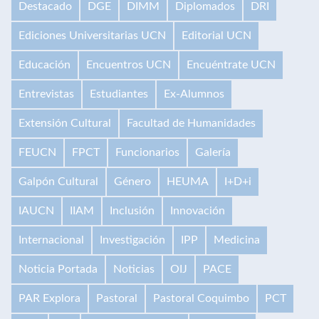
Destacado
DGE
DIMM
Diplomados
DRI
Ediciones Universitarias UCN
Editorial UCN
Educación
Encuentros UCN
Encuéntrate UCN
Entrevistas
Estudiantes
Ex-Alumnos
Extensión Cultural
Facultad de Humanidades
FEUCN
FPCT
Funcionarios
Galería
Galpón Cultural
Género
HEUMA
I+D+i
IAUCN
IIAM
Inclusión
Innovación
Internacional
Investigación
IPP
Medicina
Noticia Portada
Noticias
OIJ
PACE
PAR Explora
Pastoral
Pastoral Coquimbo
PCT