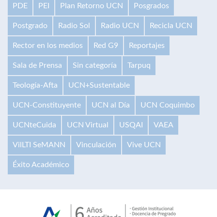
PDE
PEI
Plan Retorno UCN
Posgrados
Postgrado
Radio Sol
Radio UCN
Recicla UCN
Rector en los medios
Red G9
Reportajes
Sala de Prensa
Sin categoría
Tarpuq
Teología-Afta
UCN+Sustentable
UCN-Constituyente
UCN al Día
UCN Coquimbo
UCNteCuida
UCN Virtual
USQAI
VAEA
VilLTI SeMANN
Vinculación
Vive UCN
Éxito Académico