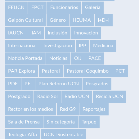
FEUCN
FPCT
Funcionarios
Galería
Galpón Cultural
Género
HEUMA
I+D+i
IAUCN
IIAM
Inclusión
Innovación
Internacional
Investigación
IPP
Medicina
Noticia Portada
Noticias
OIJ
PACE
PAR Explora
Pastoral
Pastoral Coquimbo
PCT
PDE
PEI
Plan Retorno UCN
Posgrados
Postgrado
Radio Sol
Radio UCN
Recicla UCN
Rector en los medios
Red G9
Reportajes
Sala de Prensa
Sin categoría
Tarpuq
Teología-Afta
UCN+Sustentable