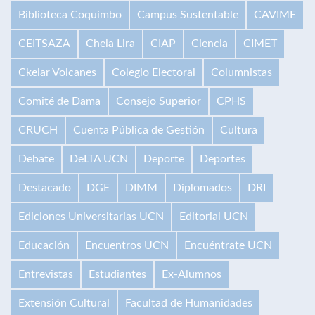
Biblioteca Coquimbo
Campus Sustentable
CAVIME
CEITSAZA
Chela Lira
CIAP
Ciencia
CIMET
Ckelar Volcanes
Colegio Electoral
Columnistas
Comité de Dama
Consejo Superior
CPHS
CRUCH
Cuenta Pública de Gestión
Cultura
Debate
DeLTA UCN
Deporte
Deportes
Destacado
DGE
DIMM
Diplomados
DRI
Ediciones Universitarias UCN
Editorial UCN
Educación
Encuentros UCN
Encuéntrate UCN
Entrevistas
Estudiantes
Ex-Alumnos
Extensión Cultural
Facultad de Humanidades