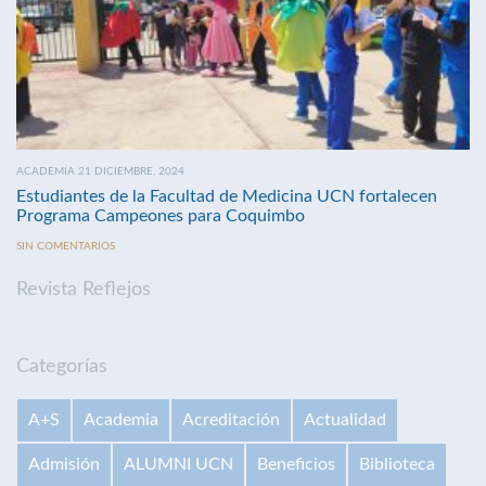
ACADEMIA 21 DICIEMBRE, 2024
Estudiantes de la Facultad de Medicina UCN fortalecen
Programa Campeones para Coquimbo
SIN COMENTARIOS
Revista Reflejos
Categorías
A+S
Academia
Acreditación
Actualidad
Admisión
ALUMNI UCN
Beneficios
Biblioteca