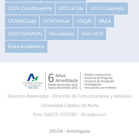
UCN-Constituyente
UCN al Día
UCN Coquimbo
UCNteCuida
UCN Virtual
USQAI
VAEA
VilLTI SeMANN
Vinculación
Vive UCN
Éxito Académico
Derechos Reservados · Dirección de Comunicaciones y Admisión
Universidad Católica del Norte
Fono (56)(55) 2355081 · dicoa@ucn.cl
DICOA - Antofagasta