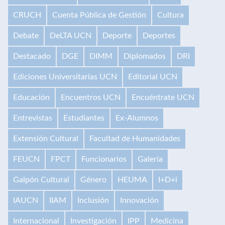
CRUCH
Cuenta Pública de Gestión
Cultura
Debate
DeLTA UCN
Deporte
Deportes
Destacado
DGE
DIMM
Diplomados
DRI
Ediciones Universitarias UCN
Editorial UCN
Educación
Encuentros UCN
Encuéntrate UCN
Entrevistas
Estudiantes
Ex-Alumnos
Extensión Cultural
Facultad de Humanidades
FEUCN
FPCT
Funcionarios
Galería
Galpón Cultural
Género
HEUMA
I+D+i
IAUCN
IIAM
Inclusión
Innovación
Internacional
Investigación
IPP
Medicina