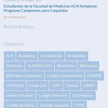
ACADEMIA 21 DICIEMBRE, 2024
Estudiantes de la Facultad de Medicina UCN fortalecen
Programa Campeones para Coquimbo
SIN COMENTARIOS
Revista Reflejos
Categorías
A+S
Academia
Acreditación
Actualidad
Admisión
ALUMNI UCN
Beneficios
Biblioteca
Biblioteca Coquimbo
Campus Sustentable
CAVIME
CEITSAZA
Chela Lira
CIAP
Ciencia
CIMET
Ckelar Volcanes
Colegio Electoral
Columnistas
Comité de Dama
Consejo Superior
CPHS