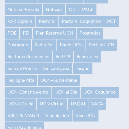
Noticia Portada
Noticias
OIJ
PACE
PAR Explora
Pastoral
Pastoral Coquimbo
PCT
PDE
PEI
Plan Retorno UCN
Posgrados
Postgrado
Radio Sol
Radio UCN
Recicla UCN
Rector en los medios
Red G9
Reportajes
Sala de Prensa
Sin categoría
Tarpuq
Teología-Afta
UCN+Sustentable
UCN-Constituyente
UCN al Día
UCN Coquimbo
UCNteCuida
UCN Virtual
USQAI
VAEA
VilLTI SeMANN
Vinculación
Vive UCN
Éxito Académico