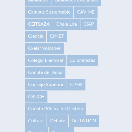
Campus Sustentable
CAVIME
CEITSAZA
Chela Lira
CIAP
Ciencia
CIMET
Ckelar Volcanes
Colegio Electoral
Columnistas
Comité de Dama
Consejo Superior
CPHS
CRUCH
Cuenta Pública de Gestión
Cultura
Debate
DeLTA UCN