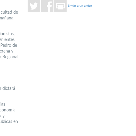
Enviar a un amigo
acultad de
 mañana,
onistas,
venientes
 Pedro de
Serena y
a Regional
n dictará
ias
economía
o y
úblicas en