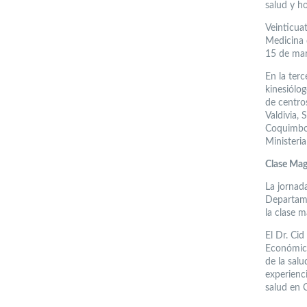
salud y ho
Veinticua
Medicina 
15 de mar
En la terc
kinesiólog
de centro
Valdivia, 
Coquimbo;
Ministeria
Clase Mag
La jornada
Departame
la clase m
El Dr. Ci
Económica
de la sal
experienci
salud en C