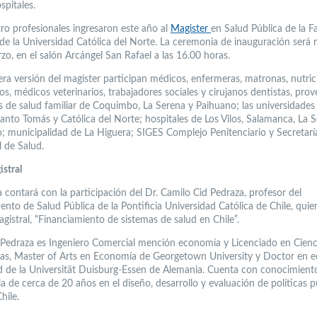
spitales.
tro profesionales ingresaron este año al
Magister
en Salud Pública de la F
de la Universidad Católica del Norte. La ceremonia de inauguración será
zo, en el salón Arcángel San Rafael a las 16.00 horas.
era versión del magister participan médicos, enfermeras, matronas, nutrici
os, médicos veterinarios, trabajadores sociales y cirujanos dentistas, pro
s de salud familiar de Coquimbo, La Serena y Paihuano; las universidades
Santo Tomás y Católica del Norte; hospitales de Los Vilos, Salamanca, La 
 municipalidad de La Higuera; SIGES Complejo Penitenciario y Secretarí
l de Salud.
istral
 contará con la participación del Dr. Camilo Cid Pedraza, profesor del
nto de Salud Pública de la Pontificia Universidad Católica de Chile, quie
agistral, “Financiamiento de sistemas de salud en Chile”.
d Pedraza es Ingeniero Comercial mención economía y Licenciado en Cienc
s, Master of Arts en Economía de Georgetown University y Doctor en 
ud de la Universität Duisburg-Essen de Alemania. Cuenta con conocimient
a de cerca de 20 años en el diseño, desarrollo y evaluación de políticas p
hile.