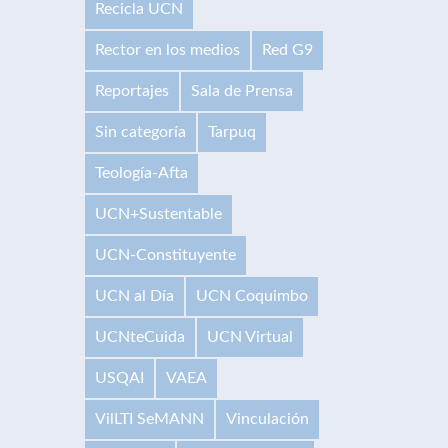
Recicla UCN
Rector en los medios
Red G9
Reportajes
Sala de Prensa
Sin categoría
Tarpuq
Teología-Afta
UCN+Sustentable
UCN-Constituyente
UCN al Día
UCN Coquimbo
UCNteCuida
UCN Virtual
USQAI
VAEA
VilLTI SeMANN
Vinculación