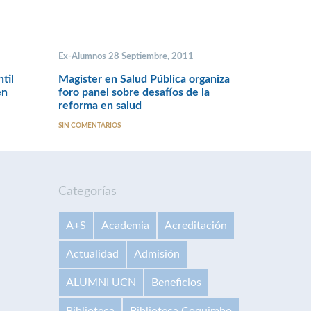
Ex-Alumnos 28 Septiembre, 2011
til
Magister en Salud Pública organiza
en
foro panel sobre desafíos de la
reforma en salud
SIN COMENTARIOS
Categorías
A+S
Academia
Acreditación
Actualidad
Admisión
ALUMNI UCN
Beneficios
Biblioteca
Biblioteca Coquimbo