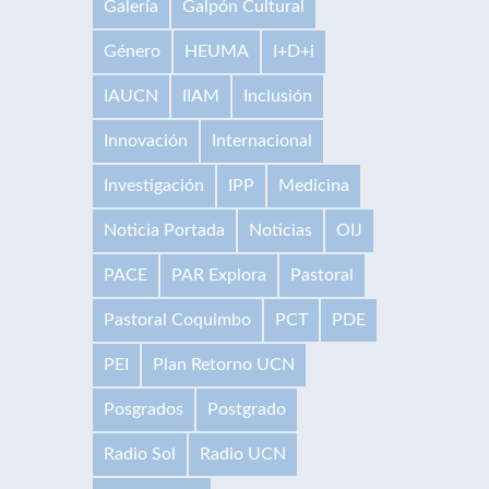
Galería
Galpón Cultural
Género
HEUMA
I+D+i
IAUCN
IIAM
Inclusión
Innovación
Internacional
Investigación
IPP
Medicina
Noticia Portada
Noticias
OIJ
PACE
PAR Explora
Pastoral
Pastoral Coquimbo
PCT
PDE
PEI
Plan Retorno UCN
Posgrados
Postgrado
Radio Sol
Radio UCN