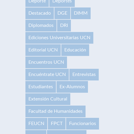
Deporte
Deportes
Destacado
DGE
DIMM
Diplomados
DRI
Ediciones Universitarias UCN
Editorial UCN
Educación
Encuentros UCN
Encuéntrate UCN
Entrevistas
Estudiantes
Ex-Alumnos
Extensión Cultural
Facultad de Humanidades
FEUCN
FPCT
Funcionarios