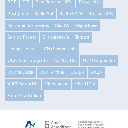
PDE
PEI
Plan Retorno UCN
Posgrados
Postgrado
Radio Sol
Radio UCN
Recicla UCN
Rector en los medios
Red G9
Reportajes
Sala de Prensa
Sin categoría
Tarpuq
Teología-Afta
UCN+Sustentable
UCN-Constituyente
UCN al Día
UCN Coquimbo
UCNteCuida
UCN Virtual
USQAI
VAEA
VilLTI SeMANN
Vinculación
Vive UCN
Éxito Académico