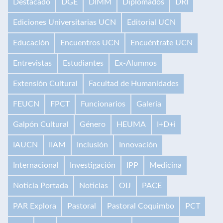
Destacado
DGE
DIMM
Diplomados
DRI
Ediciones Universitarias UCN
Editorial UCN
Educación
Encuentros UCN
Encuéntrate UCN
Entrevistas
Estudiantes
Ex-Alumnos
Extensión Cultural
Facultad de Humanidades
FEUCN
FPCT
Funcionarios
Galería
Galpón Cultural
Género
HEUMA
I+D+i
IAUCN
IIAM
Inclusión
Innovación
Internacional
Investigación
IPP
Medicina
Noticia Portada
Noticias
OIJ
PACE
PAR Explora
Pastoral
Pastoral Coquimbo
PCT