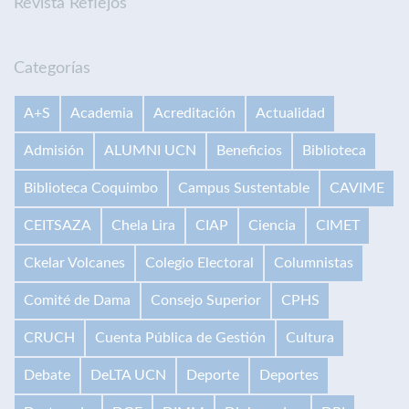
Revista Reflejos
Categorías
A+S
Academia
Acreditación
Actualidad
Admisión
ALUMNI UCN
Beneficios
Biblioteca
Biblioteca Coquimbo
Campus Sustentable
CAVIME
CEITSAZA
Chela Lira
CIAP
Ciencia
CIMET
Ckelar Volcanes
Colegio Electoral
Columnistas
Comité de Dama
Consejo Superior
CPHS
CRUCH
Cuenta Pública de Gestión
Cultura
Debate
DeLTA UCN
Deporte
Deportes