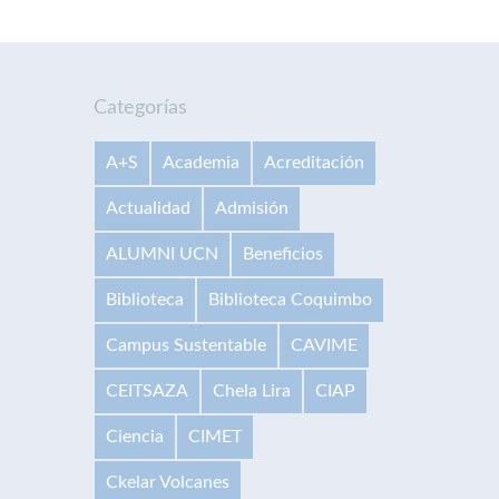
Categorías
A+S
Academia
Acreditación
Actualidad
Admisión
ALUMNI UCN
Beneficios
Biblioteca
Biblioteca Coquimbo
Campus Sustentable
CAVIME
CEITSAZA
Chela Lira
CIAP
Ciencia
CIMET
Ckelar Volcanes