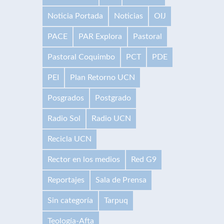
Noticia Portada
Noticias
OIJ
PACE
PAR Explora
Pastoral
Pastoral Coquimbo
PCT
PDE
PEI
Plan Retorno UCN
Posgrados
Postgrado
Radio Sol
Radio UCN
Recicla UCN
Rector en los medios
Red G9
Reportajes
Sala de Prensa
Sin categoría
Tarpuq
Teología-Afta