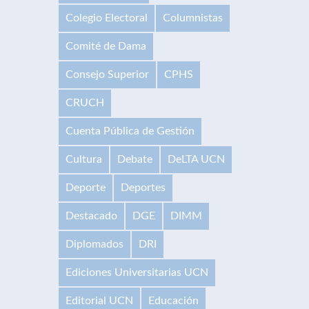
Colegio Electoral
Columnistas
Comité de Dama
Consejo Superior
CPHS
CRUCH
Cuenta Pública de Gestión
Cultura
Debate
DeLTA UCN
Deporte
Deportes
Destacado
DGE
DIMM
Diplomados
DRI
Ediciones Universitarias UCN
Editorial UCN
Educación