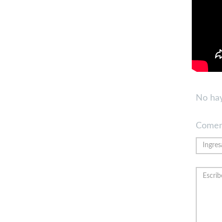
No hay
Comen