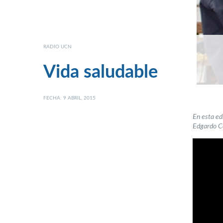
RADIO UCN
Vida saludable
FECHA: 9 ABRIL, 2015
En esta ed
Edgardo Co