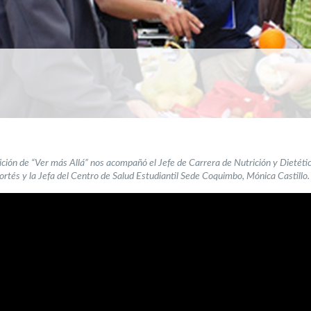
ición de “Ver más Allá” nos acompañó el Jefe de Carrera de Nutrición y Dietétic
rtés y la Jefa del Centro de Salud Estudiantil Sede Coquimbo, Mónica Castillo.