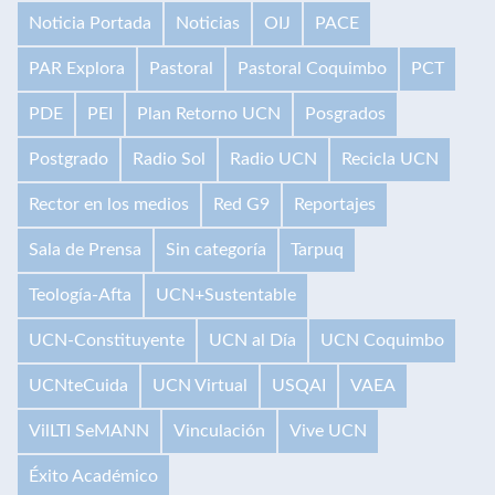
Noticia Portada
Noticias
OIJ
PACE
PAR Explora
Pastoral
Pastoral Coquimbo
PCT
PDE
PEI
Plan Retorno UCN
Posgrados
Postgrado
Radio Sol
Radio UCN
Recicla UCN
Rector en los medios
Red G9
Reportajes
Sala de Prensa
Sin categoría
Tarpuq
Teología-Afta
UCN+Sustentable
UCN-Constituyente
UCN al Día
UCN Coquimbo
UCNteCuida
UCN Virtual
USQAI
VAEA
VilLTI SeMANN
Vinculación
Vive UCN
Éxito Académico