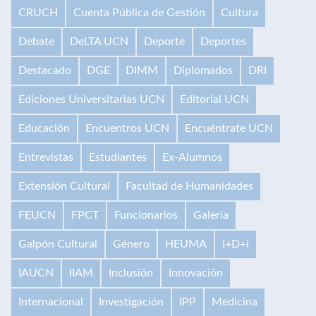
CRUCH
Cuenta Pública de Gestión
Cultura
Debate
DeLTA UCN
Deporte
Deportes
Destacado
DGE
DIMM
Diplomados
DRI
Ediciones Universitarias UCN
Editorial UCN
Educación
Encuentros UCN
Encuéntrate UCN
Entrevistas
Estudiantes
Ex-Alumnos
Extensión Cultural
Facultad de Humanidades
FEUCN
FPCT
Funcionarios
Galería
Galpón Cultural
Género
HEUMA
I+D+i
IAUCN
IIAM
Inclusión
Innovación
Internacional
Investigación
IPP
Medicina