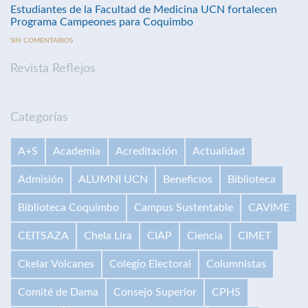
Estudiantes de la Facultad de Medicina UCN fortalecen
Programa Campeones para Coquimbo
SIN COMENTARIOS
Revista Reflejos
Categorías
A+S
Academia
Acreditación
Actualidad
Admisión
ALUMNI UCN
Beneficios
Biblioteca
Biblioteca Coquimbo
Campus Sustentable
CAVIME
CEITSAZA
Chela Lira
CIAP
Ciencia
CIMET
Ckelar Volcanes
Colegio Electoral
Columnistas
Comité de Dama
Consejo Superior
CPHS