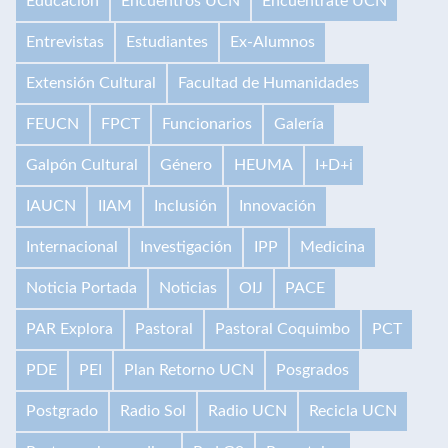
Educación
Encuentros UCN
Encuéntrate UCN
Entrevistas
Estudiantes
Ex-Alumnos
Extensión Cultural
Facultad de Humanidades
FEUCN
FPCT
Funcionarios
Galería
Galpón Cultural
Género
HEUMA
I+D+i
IAUCN
IIAM
Inclusión
Innovación
Internacional
Investigación
IPP
Medicina
Noticia Portada
Noticias
OIJ
PACE
PAR Explora
Pastoral
Pastoral Coquimbo
PCT
PDE
PEI
Plan Retorno UCN
Posgrados
Postgrado
Radio Sol
Radio UCN
Recicla UCN