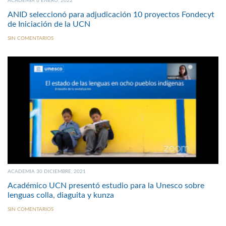
ACADEMIA 6 ENERO, 2022
ANID seleccionó para adjudicación 10 proyectos Fondecyt
de Iniciación de la UCN
SIN COMENTARIOS
ACADEMIA 30 DICIEMBRE, 2021
Académico UCN presentó estudio para la Unesco sobre
lenguas colla, diaguita y kunza
SIN COMENTARIOS