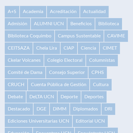
A+S
Academia
Acreditación
Actualidad
Admisión
ALUMNI UCN
Beneficios
Biblioteca
Biblioteca Coquimbo
Campus Sustentable
CAVIME
CEITSAZA
Chela Lira
CIAP
Ciencia
CIMET
Ckelar Volcanes
Colegio Electoral
Columnistas
Comité de Dama
Consejo Superior
CPHS
CRUCH
Cuenta Pública de Gestión
Cultura
Debate
DeLTA UCN
Deporte
Deportes
Destacado
DGE
DIMM
Diplomados
DRI
Ediciones Universitarias UCN
Editorial UCN