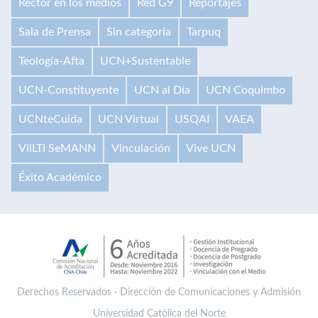
Rector en los medios
Red G9
Reportajes
Sala de Prensa
Sin categoría
Tarpuq
Teología-Afta
UCN+Sustentable
UCN-Constituyente
UCN al Día
UCN Coquimbo
UCNteCuida
UCN Virtual
USQAI
VAEA
VilLTI SeMANN
Vinculación
Vive UCN
Éxito Académico
Derechos Reservados · Dirección de Comunicaciones y Admisión
Universidad Católica del Norte