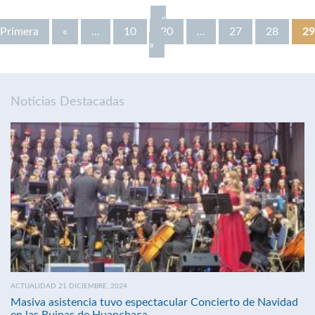
«
Primera
«
...
10
20
...
27
28
29
»
Noticias Destacadas
ACTUALIDAD 21 DICIEMBRE, 2024
Masiva asistencia tuvo espectacular Concierto de Navidad
en las Ruinas de Huanchaca