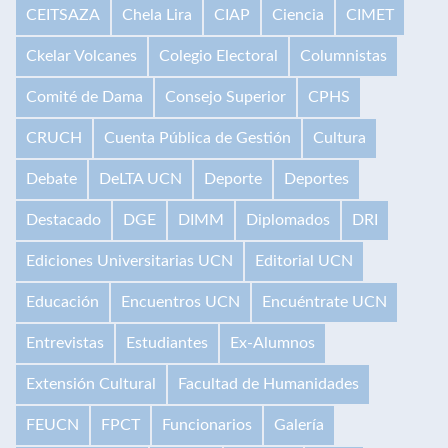
CEITSAZA
Chela Lira
CIAP
Ciencia
CIMET
Ckelar Volcanes
Colegio Electoral
Columnistas
Comité de Dama
Consejo Superior
CPHS
CRUCH
Cuenta Pública de Gestión
Cultura
Debate
DeLTA UCN
Deporte
Deportes
Destacado
DGE
DIMM
Diplomados
DRI
Ediciones Universitarias UCN
Editorial UCN
Educación
Encuentros UCN
Encuéntrate UCN
Entrevistas
Estudiantes
Ex-Alumnos
Extensión Cultural
Facultad de Humanidades
FEUCN
FPCT
Funcionarios
Galería