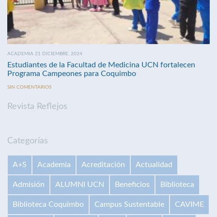
ACADEMIA 21 DICIEMBRE, 2024
Estudiantes de la Facultad de Medicina UCN fortalecen
Programa Campeones para Coquimbo
SIN COMENTARIOS
Revista Reflejos
Categorías
A+S
Academia
Acreditación
Actualidad
Admisión
ALUMNI UCN
Beneficios
Biblioteca
Biblioteca Coquimbo
Campus Sustentable
CAVIME