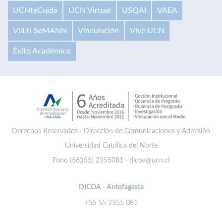
UCNteCuida
UCN Virtual
USQAI
VAEA
VilLTI SeMANN
Vinculación
Vive UCN
Éxito Académico
Derechos Reservados · Dirección de Comunicaciones y Admisión
Universidad Católica del Norte
Fono (56)(55) 2355081 · dicoa@ucn.cl
DICOA - Antofagasta
+56 55 2355 081