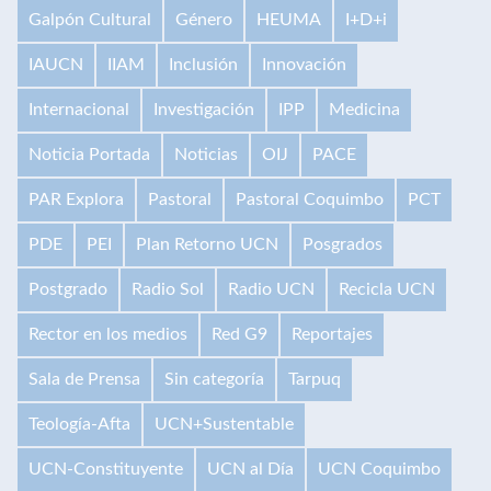
Galpón Cultural
Género
HEUMA
I+D+i
IAUCN
IIAM
Inclusión
Innovación
Internacional
Investigación
IPP
Medicina
Noticia Portada
Noticias
OIJ
PACE
PAR Explora
Pastoral
Pastoral Coquimbo
PCT
PDE
PEI
Plan Retorno UCN
Posgrados
Postgrado
Radio Sol
Radio UCN
Recicla UCN
Rector en los medios
Red G9
Reportajes
Sala de Prensa
Sin categoría
Tarpuq
Teología-Afta
UCN+Sustentable
UCN-Constituyente
UCN al Día
UCN Coquimbo