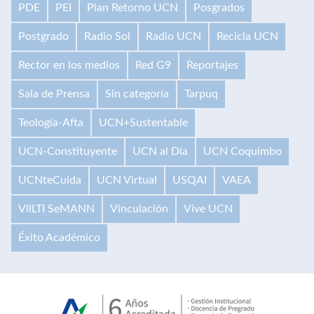
PDE
PEI
Plan Retorno UCN
Posgrados
Postgrado
Radio Sol
Radio UCN
Recicla UCN
Rector en los medios
Red G9
Reportajes
Sala de Prensa
Sin categoría
Tarpuq
Teología-Afta
UCN+Sustentable
UCN-Constituyente
UCN al Día
UCN Coquimbo
UCNteCuida
UCN Virtual
USQAI
VAEA
VilLTI SeMANN
Vinculación
Vive UCN
Éxito Académico