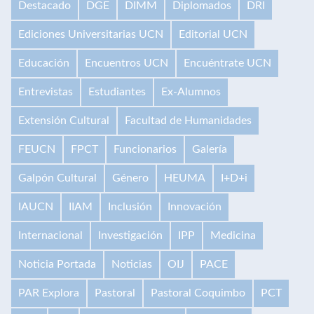
Destacado
DGE
DIMM
Diplomados
DRI
Ediciones Universitarias UCN
Editorial UCN
Educación
Encuentros UCN
Encuéntrate UCN
Entrevistas
Estudiantes
Ex-Alumnos
Extensión Cultural
Facultad de Humanidades
FEUCN
FPCT
Funcionarios
Galería
Galpón Cultural
Género
HEUMA
I+D+i
IAUCN
IIAM
Inclusión
Innovación
Internacional
Investigación
IPP
Medicina
Noticia Portada
Noticias
OIJ
PACE
PAR Explora
Pastoral
Pastoral Coquimbo
PCT