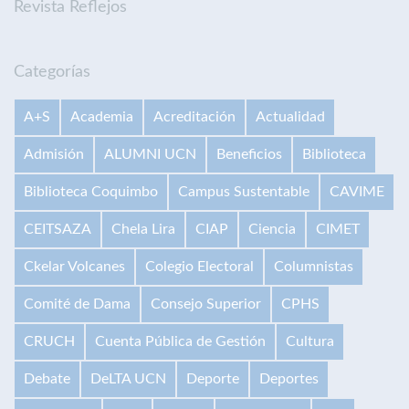
Revista Reflejos
Categorías
A+S
Academia
Acreditación
Actualidad
Admisión
ALUMNI UCN
Beneficios
Biblioteca
Biblioteca Coquimbo
Campus Sustentable
CAVIME
CEITSAZA
Chela Lira
CIAP
Ciencia
CIMET
Ckelar Volcanes
Colegio Electoral
Columnistas
Comité de Dama
Consejo Superior
CPHS
CRUCH
Cuenta Pública de Gestión
Cultura
Debate
DeLTA UCN
Deporte
Deportes