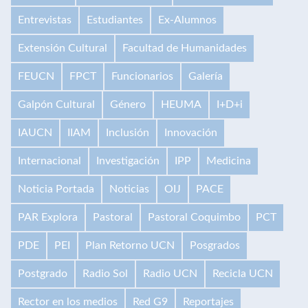
Entrevistas
Estudiantes
Ex-Alumnos
Extensión Cultural
Facultad de Humanidades
FEUCN
FPCT
Funcionarios
Galería
Galpón Cultural
Género
HEUMA
I+D+i
IAUCN
IIAM
Inclusión
Innovación
Internacional
Investigación
IPP
Medicina
Noticia Portada
Noticias
OIJ
PACE
PAR Explora
Pastoral
Pastoral Coquimbo
PCT
PDE
PEI
Plan Retorno UCN
Posgrados
Postgrado
Radio Sol
Radio UCN
Recicla UCN
Rector en los medios
Red G9
Reportajes