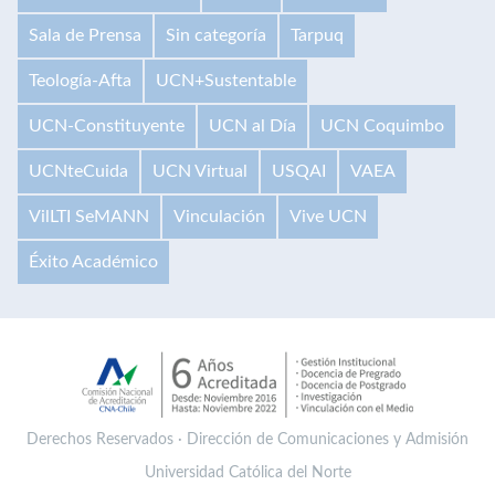
Sala de Prensa
Sin categoría
Tarpuq
Teología-Afta
UCN+Sustentable
UCN-Constituyente
UCN al Día
UCN Coquimbo
UCNteCuida
UCN Virtual
USQAI
VAEA
VilLTI SeMANN
Vinculación
Vive UCN
Éxito Académico
Derechos Reservados · Dirección de Comunicaciones y Admisión
Universidad Católica del Norte