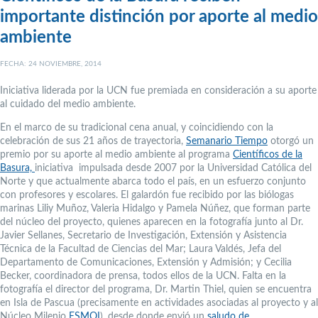
importante distinción por aporte al medio
ambiente
FECHA: 24 NOVIEMBRE, 2014
Iniciativa liderada por la UCN fue premiada en consideración a su aporte
al cuidado del medio ambiente.
En el marco de su tradicional cena anual, y coincidiendo con la
celebración de sus 21 años de trayectoria,
Semanario Tiempo
otorgó un
premio por su aporte al medio ambiente al programa
Científicos de la
Basura,
iniciativa impulsada desde 2007 por la Universidad Católica del
Norte y que actualmente abarca todo el país, en un esfuerzo conjunto
con profesores y escolares. El galardón fue recibido por las biólogas
marinas Liliy Muñoz, Valeria Hidalgo y Pamela Núñez, que forman parte
del núcleo del proyecto, quienes aparecen en la fotografía junto al Dr.
Javier Sellanes, Secretario de Investigación, Extensión y Asistencia
Técnica de la Facultad de Ciencias del Mar; Laura Valdés, Jefa del
Departamento de Comunicaciones, Extensión y Admisión; y Cecilia
Becker, coordinadora de prensa, todos ellos de la UCN. Falta en la
fotografía el director del programa, Dr. Martin Thiel, quien se encuentra
en Isla de Pascua (precisamente en actividades asociadas al proyecto y al
Núcleo Milenio
ESMOI
), desde donde envió un
saludo de