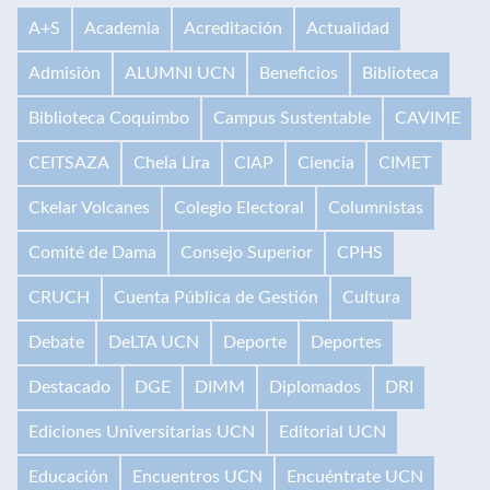
A+S
Academia
Acreditación
Actualidad
Admisión
ALUMNI UCN
Beneficios
Biblioteca
Biblioteca Coquimbo
Campus Sustentable
CAVIME
CEITSAZA
Chela Lira
CIAP
Ciencia
CIMET
Ckelar Volcanes
Colegio Electoral
Columnistas
Comité de Dama
Consejo Superior
CPHS
CRUCH
Cuenta Pública de Gestión
Cultura
Debate
DeLTA UCN
Deporte
Deportes
Destacado
DGE
DIMM
Diplomados
DRI
Ediciones Universitarias UCN
Editorial UCN
Educación
Encuentros UCN
Encuéntrate UCN