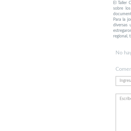
El Taller
sobre los
documento
Para la j
diversas 
estregaro
regional,
No hay
Comen