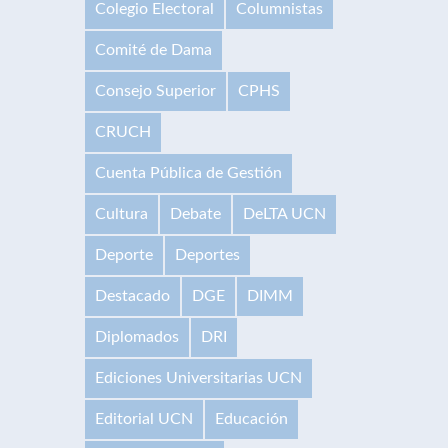
Colegio Electoral
Columnistas
Comité de Dama
Consejo Superior
CPHS
CRUCH
Cuenta Pública de Gestión
Cultura
Debate
DeLTA UCN
Deporte
Deportes
Destacado
DGE
DIMM
Diplomados
DRI
Ediciones Universitarias UCN
Editorial UCN
Educación