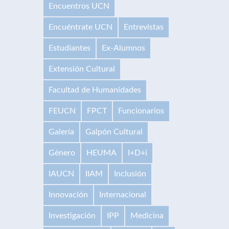
Encuentros UCN
Encuéntrate UCN
Entrevistas
Estudiantes
Ex-Alumnos
Extensión Cultural
Facultad de Humanidades
FEUCN
FPCT
Funcionarios
Galería
Galpón Cultural
Género
HEUMA
I+D+i
IAUCN
IIAM
Inclusión
Innovación
Internacional
Investigación
IPP
Medicina