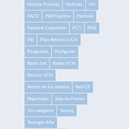
Noticia Portada
Noticias
OIJ
PACE
PAR Explora
Pastoral
Pastoral Coquimbo
PCT
PDE
PEI
Plan Retorno UCN
Posgrados
Postgrado
Radio Sol
Radio UCN
Recicla UCN
Rector en los medios
Red G9
Reportajes
Sala de Prensa
Sin categoría
Tarpuq
Teología-Afta