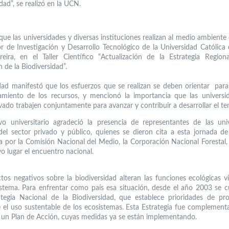
dad”, se realizó en la UCN.
que las universidades y diversas instituciones realizan al medio ambiente
or de Investigación y Desarrollo Tecnológico de la Universidad Católica 
eira, en el Taller Científico “Actualización de la Estrategia Region
n de la Biodiversidad”.
dad manifestó que los esfuerzos que se realizan se deben orientar par
miento de los recursos, y mencionó la importancia que las universi
ivado trabajen conjuntamente para avanzar y contribuir a desarrollar el te
ivo universitario agradeció la presencia de representantes de las uni
 del sector privado y público, quienes se dieron cita a esta jornada de 
a por la Comisión Nacional del Medio, la Corporación Nacional Forestal,
o lugar el encuentro nacional.
tos negativos sobre la biodiversidad alteran las funciones ecológicas vi
istema. Para enfrentar como país esa situación, desde el año 2003 se 
tegia Nacional de la Biodiversidad, que establece prioridades de pr
el uso sustentable de los ecosistemas. Esta Estrategia fue complement
un Plan de Acción, cuyas medidas ya se están implementando.