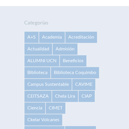
Categorías
A+S
Academia
Acreditación
Actualidad
Admisión
ALUMNI UCN
Beneficios
Biblioteca
Biblioteca Coquimbo
Campus Sustentable
CAVIME
CEITSAZA
Chela Lira
CIAP
Ciencia
CIMET
Ckelar Volcanes