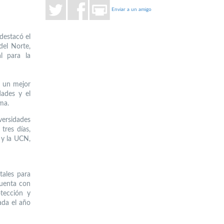
Enviar a un amigo
 destacó el
del Norte,
al para la
a un mejor
dades y el
ma.
versidades
tres días,
 y la UCN,
tales para
cuenta con
otección y
ada el año