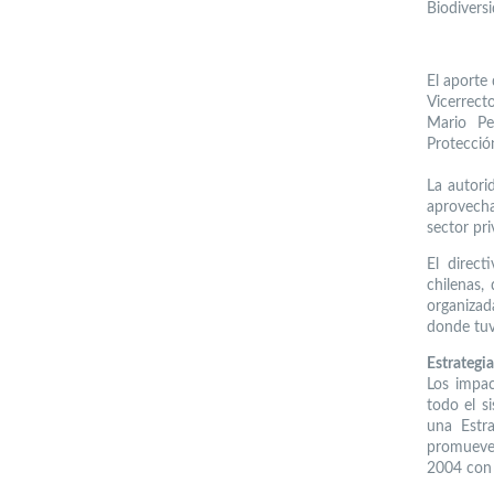
Biodiversi
El aporte 
Vicerrect
Mario Per
Protecció
La autori
aprovecha
sector pr
El direct
chilenas,
organizad
donde tuv
Estrategia
Los impac
todo el s
una Estra
promueve 
2004 con 