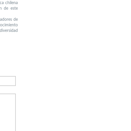
ca chilena
ón de este
gadores de
nocimiento
diversidad